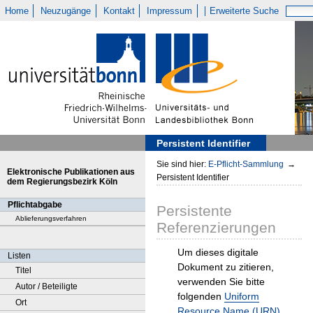
Home
Neuzugänge
Kontakt
Impressum
Erweiterte Suche
Persistent Identifier
Sie sind hier:
E-Pflicht-Sammlung
→
Elektronische Publikationen aus
Persistent Identifier
dem Regierungsbezirk Köln
Pflichtabgabe
Persistente
Ablieferungsverfahren
Referenzierungen
Um dieses digitale
Listen
Dokument zu zitieren,
Titel
verwenden Sie bitte
Autor / Beteiligte
folgenden
Uniform
Ort
Resource Name (URN)