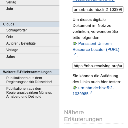
Verlag
Jahr
Um dieses digitale
Clouds
Dokument im Netz zu
Schlagwörter
verlinken, verwenden Sie
Orte
bitte folgenden
Persistent Uniform
Autoren / Beteiligte
Resource Locator (PURL)
Verlage
:
Jahre
Weitere E-Pflichtsammlungen
Sie können die Auflösung
Publikationen aus dem
des Links auch hier testen:
Regierungsbezirk Düsseldorf
urn:nbn:de:hbz:5:2-
Publikationen aus den
Regierungsbezirken Münster,
1039985
Arnsberg und Detmold
Nähere
Erläuterungen