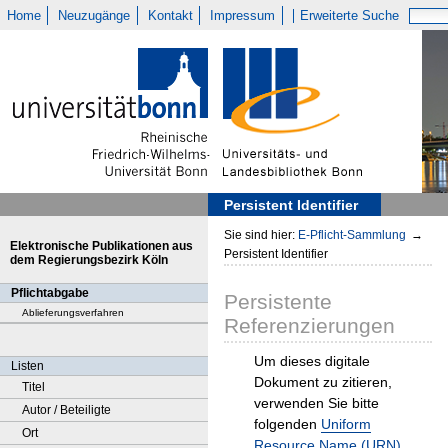
Home
Neuzugänge
Kontakt
Impressum
Erweiterte Suche
Persistent Identifier
Sie sind hier:
E-Pflicht-Sammlung
→
Elektronische Publikationen aus
Persistent Identifier
dem Regierungsbezirk Köln
Pflichtabgabe
Persistente
Ablieferungsverfahren
Referenzierungen
Um dieses digitale
Listen
Dokument zu zitieren,
Titel
verwenden Sie bitte
Autor / Beteiligte
folgenden
Uniform
Ort
Resource Name (URN)