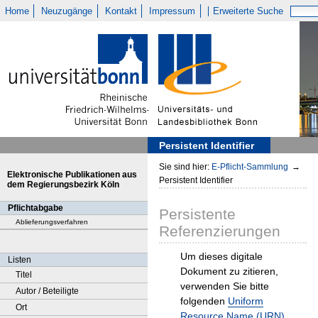
Home
Neuzugänge
Kontakt
Impressum
Erweiterte Suche
Persistent Identifier
Sie sind hier:
E-Pflicht-Sammlung
→
Elektronische Publikationen aus
Persistent Identifier
dem Regierungsbezirk Köln
Pflichtabgabe
Persistente
Ablieferungsverfahren
Referenzierungen
Um dieses digitale
Listen
Dokument zu zitieren,
Titel
verwenden Sie bitte
Autor / Beteiligte
folgenden
Uniform
Ort
Resource Name (URN)