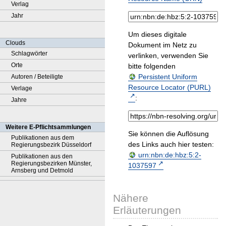
Verlag
Jahr
Um dieses digitale
Clouds
Dokument im Netz zu
Schlagwörter
verlinken, verwenden Sie
Orte
bitte folgenden
Persistent Uniform
Autoren / Beteiligte
Resource Locator (PURL)
Verlage
:
Jahre
Weitere E-Pflichtsammlungen
Sie können die Auflösung
Publikationen aus dem
des Links auch hier testen:
Regierungsbezirk Düsseldorf
urn:nbn:de:hbz:5:2-
Publikationen aus den
Regierungsbezirken Münster,
1037597
Arnsberg und Detmold
Nähere
Erläuterungen