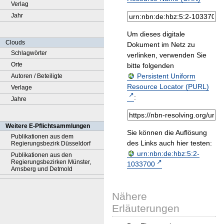
Verlag
Jahr
Um dieses digitale
Clouds
Dokument im Netz zu
Schlagwörter
verlinken, verwenden Sie
Orte
bitte folgenden
Persistent Uniform
Autoren / Beteiligte
Resource Locator (PURL)
Verlage
:
Jahre
Weitere E-Pflichtsammlungen
Sie können die Auflösung
Publikationen aus dem
des Links auch hier testen:
Regierungsbezirk Düsseldorf
urn:nbn:de:hbz:5:2-
Publikationen aus den
Regierungsbezirken Münster,
1033700
Arnsberg und Detmold
Nähere
Erläuterungen