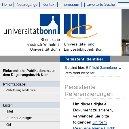
Home
Neuzugänge
Kontakt
Impressum
Erweiterte Suche
Persistent Identifier
Sie sind hier:
E-Pflicht-Sammlung
→
Elektronische Publikationen aus
Persistent Identifier
dem Regierungsbezirk Köln
Pflichtabgabe
Persistente
Ablieferungsverfahren
Referenzierungen
Um dieses digitale
Listen
Dokument zu zitieren,
Titel
verwenden Sie bitte
Autor / Beteiligte
folgenden
Uniform
Ort
Resource Name (URN)