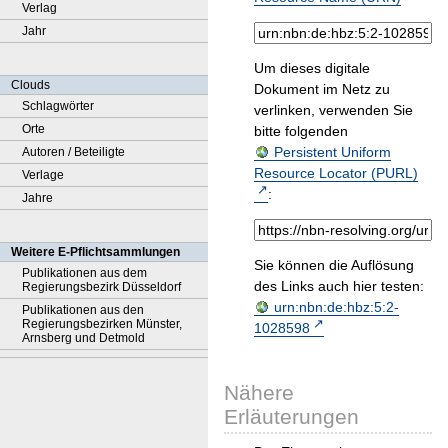
Verlag
Jahr
Um dieses digitale
Clouds
Dokument im Netz zu
Schlagwörter
verlinken, verwenden Sie
Orte
bitte folgenden
Persistent Uniform
Autoren / Beteiligte
Resource Locator (PURL)
Verlage
:
Jahre
Weitere E-Pflichtsammlungen
Sie können die Auflösung
Publikationen aus dem
des Links auch hier testen:
Regierungsbezirk Düsseldorf
urn:nbn:de:hbz:5:2-
Publikationen aus den
Regierungsbezirken Münster,
1028598
Arnsberg und Detmold
Nähere
Erläuterungen