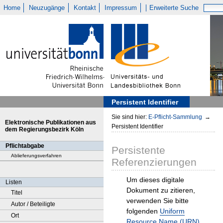
Home
Neuzugänge
Kontakt
Impressum
Erweiterte Suche
Persistent Identifier
Sie sind hier:
E-Pflicht-Sammlung
→
Elektronische Publikationen aus
Persistent Identifier
dem Regierungsbezirk Köln
Pflichtabgabe
Persistente
Ablieferungsverfahren
Referenzierungen
Um dieses digitale
Listen
Dokument zu zitieren,
Titel
verwenden Sie bitte
Autor / Beteiligte
folgenden
Uniform
Ort
Resource Name (URN)