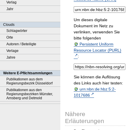
Verlag
Jahr
Um dieses digitale
Clouds
Dokument im Netz zu
Schlagwörter
verlinken, verwenden Sie
Orte
bitte folgenden
Persistent Uniform
Autoren / Beteiligte
Resource Locator (PURL)
Verlage
:
Jahre
Weitere E-Pflichtsammlungen
Sie können die Auflösung
Publikationen aus dem
des Links auch hier testen:
Regierungsbezirk Düsseldorf
urn:nbn:de:hbz:5:2-
Publikationen aus den
Regierungsbezirken Münster,
1017686
Arnsberg und Detmold
Nähere
Erläuterungen