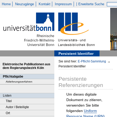
Home
Neuzugänge
Kontakt
Impressum
Erweiterte Suche
Persistent Identifier
Sie sind hier:
E-Pflicht-Sammlung
→
Elektronische Publikationen aus
Persistent Identifier
dem Regierungsbezirk Köln
Pflichtabgabe
Persistente
Ablieferungsverfahren
Referenzierungen
Um dieses digitale
Listen
Dokument zu zitieren,
Titel
verwenden Sie bitte
Autor / Beteiligte
folgenden
Uniform
Ort
Resource Name (URN)