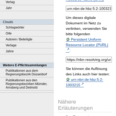
Verlag
Jahr
Um dieses digitale
Clouds
Dokument im Netz zu
Schlagwörter
verlinken, verwenden Sie
Orte
bitte folgenden
Persistent Uniform
Autoren / Beteiligte
Resource Locator (PURL)
Verlage
:
Jahre
Weitere E-Pflichtsammlungen
Sie können die Auflösung
Publikationen aus dem
des Links auch hier testen:
Regierungsbezirk Düsseldorf
urn:nbn:de:hbz:5:2-
Publikationen aus den
Regierungsbezirken Münster,
1003215
Arnsberg und Detmold
Nähere
Erläuterungen