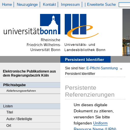
Home
Neuzugänge
Kontakt
Impressum
Erweiterte Suche
Persistent Identifier
Sie sind hier:
E-Pflicht-Sammlung
→
Elektronische Publikationen aus
Persistent Identifier
dem Regierungsbezirk Köln
Pflichtabgabe
Persistente
Ablieferungsverfahren
Referenzierungen
Um dieses digitale
Listen
Dokument zu zitieren,
Titel
verwenden Sie bitte
Autor / Beteiligte
folgenden
Uniform
Ort
Resource Name (URN)