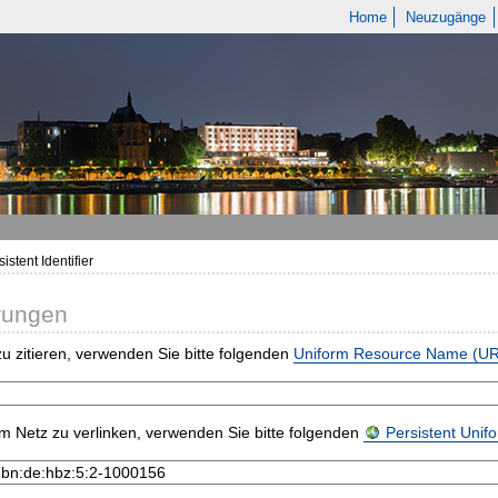
Home
Neuzugänge
istent Identifier
rungen
u zitieren, verwenden Sie bitte folgenden
Uniform Resource Name (U
m Netz zu verlinken, verwenden Sie bitte folgenden
Persistent Uni