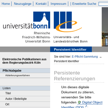
Home
Neuzugänge
Kontakt
Impressum
Erweiterte Suche
Persistent Identifier
Sie sind hier:
E-Pflicht-Sammlung
→
Elektronische Publikationen aus
Persistent Identifier
dem Regierungsbezirk Köln
Pflichtabgabe
Persistente
Ablieferungsverfahren
Referenzierungen
Um dieses digitale
Listen
Dokument zu zitieren,
Titel
verwenden Sie bitte
Autor / Beteiligte
folgenden
Digital Object
Ort
Identifier (DOI)
: