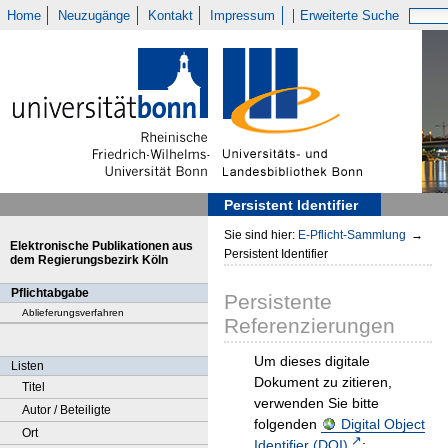
Home
Neuzugänge
Kontakt
Impressum
Erweiterte Suche
Persistent Identifier
Sie sind hier:
E-Pflicht-Sammlung
→
Elektronische Publikationen aus
Persistent Identifier
dem Regierungsbezirk Köln
Pflichtabgabe
Persistente
Ablieferungsverfahren
Referenzierungen
Um dieses digitale
Listen
Dokument zu zitieren,
Titel
verwenden Sie bitte
Autor / Beteiligte
folgenden
Digital Object
Ort
Identifier (DOI)
: