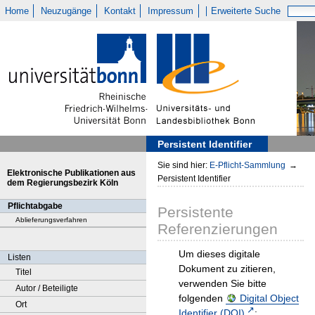
Home
Neuzugänge
Kontakt
Impressum
Erweiterte Suche
Persistent Identifier
Sie sind hier:
E-Pflicht-Sammlung
→
Elektronische Publikationen aus
Persistent Identifier
dem Regierungsbezirk Köln
Pflichtabgabe
Persistente
Ablieferungsverfahren
Referenzierungen
Um dieses digitale
Listen
Dokument zu zitieren,
Titel
verwenden Sie bitte
Autor / Beteiligte
folgenden
Digital Object
Ort
Identifier (DOI)
: