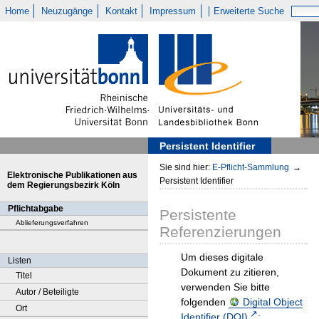
Home
Neuzugänge
Kontakt
Impressum
Erweiterte Suche
Persistent Identifier
Sie sind hier:
E-Pflicht-Sammlung
→
Elektronische Publikationen aus
Persistent Identifier
dem Regierungsbezirk Köln
Pflichtabgabe
Persistente
Ablieferungsverfahren
Referenzierungen
Um dieses digitale
Listen
Dokument zu zitieren,
Titel
verwenden Sie bitte
Autor / Beteiligte
folgenden
Digital Object
Ort
Identifier (DOI)
: