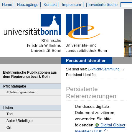
Home
Neuzugänge
Kontakt
Impressum
Erweiterte Suche
Persistent Identifier
Sie sind hier:
E-Pflicht-Sammlung
→
Elektronische Publikationen aus
Persistent Identifier
dem Regierungsbezirk Köln
Pflichtabgabe
Persistente
Ablieferungsverfahren
Referenzierungen
Um dieses digitale
Listen
Dokument zu zitieren,
Titel
verwenden Sie bitte
Autor / Beteiligte
folgenden
Digital Object
Ort
Identifier (DOI)
: