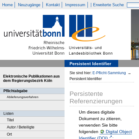
Home
Neuzugänge
Kontakt
Impressum
Erweiterte Suche
Persistent Identifier
Sie sind hier:
E-Pflicht-Sammlung
→
Elektronische Publikationen aus
Persistent Identifier
dem Regierungsbezirk Köln
Pflichtabgabe
Persistente
Ablieferungsverfahren
Referenzierungen
Um dieses digitale
Listen
Dokument zu zitieren,
Titel
verwenden Sie bitte
Autor / Beteiligte
folgenden
Digital Object
Ort
Identifier (DOI)
: