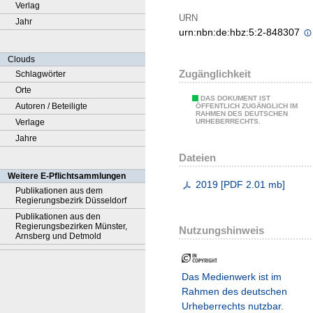
Verlag
URN
Jahr
urn:nbn:de:hbz:5:2-848307
Clouds
Zugänglichkeit
Schlagwörter
Orte
DAS DOKUMENT IST
Autoren / Beteiligte
ÖFFENTLICH ZUGÄNGLICH IM
RAHMEN DES DEUTSCHEN
Verlage
URHEBERRECHTS.
Jahre
Dateien
Weitere E-Pflichtsammlungen
2019
[
PDF
2.01 mb
]
Publikationen aus dem
Regierungsbezirk Düsseldorf
Publikationen aus den
Regierungsbezirken Münster,
Nutzungshinweis
Arnsberg und Detmold
Das Medienwerk ist im
Rahmen des deutschen
Urheberrechts nutzbar.