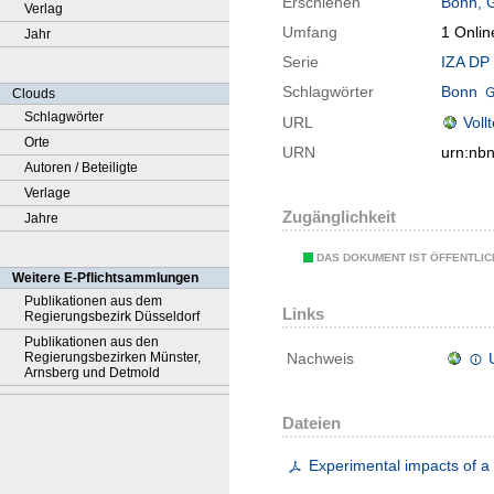
Erschienen
Bonn, 
Verlag
Umfang
1 Onlin
Jahr
Serie
IZA DP 
Schlagwörter
Bonn
Clouds
Schlagwörter
URL
Voll
Orte
URN
urn:nb
Autoren / Beteiligte
Verlage
Zugänglichkeit
Jahre
DAS DOKUMENT IST ÖFFENTLI
Weitere E-Pflichtsammlungen
Publikationen aus dem
Links
Regierungsbezirk Düsseldorf
Publikationen aus den
Regierungsbezirken Münster,
Nachweis
Arnsberg und Detmold
Dateien
Experimental impacts of a 