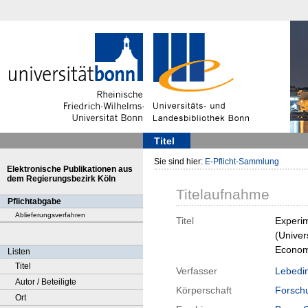
Titel
Sie sind hier:
E-Pflicht-Sammlung
Elektronische Publikationen aus
dem Regierungsbezirk Köln
Titelaufnahme
Pflichtabgabe
Ablieferungsverfahren
Titel
Experim
(Univer
Econom
Listen
Titel
Verfasser
Lebedin
Autor / Beteiligte
Körperschaft
Forschu
Ort