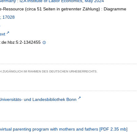
Germany
:
IZA Institute of Labor Economics
,
May 2024
e-Ressource (circa 51 Seiten in getrennter Zählung) : Diagramme
; 17028
text
n:de:hbz:5:2-1342455
CH ZUGÄNGLICH IM RAHMEN DES DEUTSCHEN URHEBERRECHTS.
Universitäts- und Landesbibliothek Bonn
virtual parenting program with mothers and fathers
[
PDF
2.35 mb
]