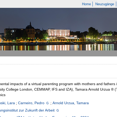
Home
Neuzugänge
ental impacts of a virtual parenting program with mothers and fathers 
sity College London, CEMMAP, IFS and IZA), Tamara Arnold Urzua ® (Th
ics
ski, Lara
;
Carneiro, Pedro
;
Arnold Urzua, Tamara
ngsinstitut zur Zukunft der Arbeit