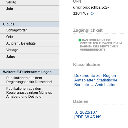
URN
Verlag
urn:nbn:de:hbz:5:2-
Jahr
1104787
Clouds
Zugänglichkeit
Schlagwörter
Orte
DAS DOKUMENT IST
Autoren / Beteiligte
ÖFFENTLICH ZUGÄNGLICH IM
RAHMEN DES DEUTSCHEN
Verlage
URHEBERRECHTS.
Jahre
Klassifikation
Weitere E-Pflichtsammlungen
Dokumente zur Region
→
Publikationen aus dem
Amtsblätter. Statistische
Regierungsbezirk Düsseldorf
Berichte
→
Amtsblätter
Publikationen aus den
Regierungsbezirken Münster,
Arnsberg und Detmold
Dateien
2022/107
[
PDF
68.45 kb
]