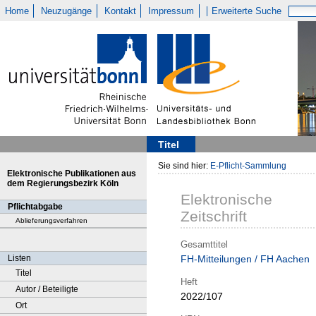
Home
Neuzugänge
Kontakt
Impressum
Erweiterte Suche
Titel
Sie sind hier:
E-Pflicht-Sammlung
Elektronische Publikationen aus
dem Regierungsbezirk Köln
Elektronische
Pflichtabgabe
Zeitschrift
Ablieferungsverfahren
Gesamttitel
Listen
FH-Mitteilungen / FH Aachen
Titel
Heft
Autor / Beteiligte
2022/107
Ort