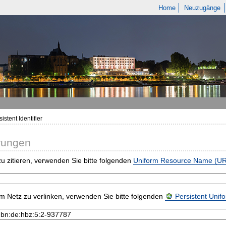
Home
Neuzugänge
istent Identifier
rungen
u zitieren, verwenden Sie bitte folgenden
Uniform Resource Name (U
m Netz zu verlinken, verwenden Sie bitte folgenden
Persistent Uni