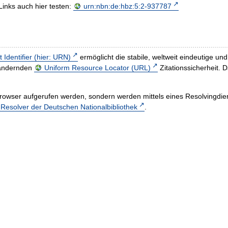
Links auch hier testen:
urn:nbn:de:hbz:5:2-937787
t Identifier (hier: URN)
ermöglicht die stabile, weltweit eindeutige 
h ändernden
Uniform Resource Locator (URL)
Zitationssicherheit. 
rowser aufgerufen werden, sondern werden mittels eines Resolvingdiens
esolver der Deutschen Nationalbibliothek
.