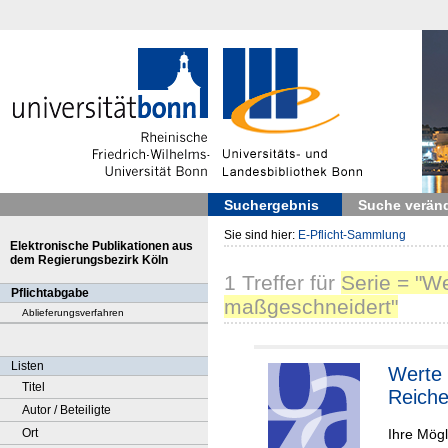
Suchergebnis
Suche verän
Sie sind hier:
E-Pflicht-Sammlung
Elektronische Publikationen aus
dem Regierungsbezirk Köln
1
Treffer
für
Serie = "W
Pflichtabgabe
maßgeschneidert"
Ablieferungsverfahren
Listen
Werte 
Titel
Reich
Autor / Beteiligte
Ihre Mögl
Ort