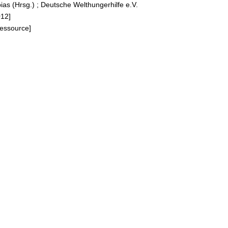
ias (Hrsg.)
;
Deutsche Welthungerhilfe e.V.
012]
Ressource]