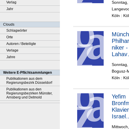
Sonntag, 
Verlag
Philha
Langevoo
Jahr
nisch
Köln : K
Orkest
Lahav
Clouds
Shani 
Schlagwörter
Münch
Dirigen
Orte
Philha
Autoren / Beteiligte
niker -
Verlage
Lahav
Jahre
Shani,
Sonntag, 
Klavier
Bogusz-M
Weitere E-Pflichtsammlungen
Dirigen
Köln : K
Publikationen aus dem
Regierungsbezirk Düsseldorf
Publikationen aus den
Regierungsbezirken Münster,
Yefim
Arnsberg und Detmold
Bronf
Klavier
Israel
Philha
Mittwoch