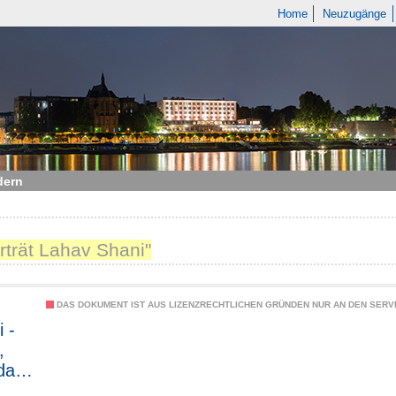
Home
Neuzugänge
dern
rträt Lahav Shani"
DAS DOKUMENT IST AUS LIZENZRECHTLICHEN GRÜNDEN NUR AN DEN SERVI
i -
,
rdam