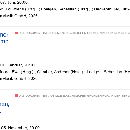
07. Juni, 20:00
rmo
rt, Louwrens (Hrsg.)
;
Loelgen, Sebastian (Hrsg.)
;
Heckenmüller, Ulrik
ölnMusik GmbH, 2026
,
-
ner
DAS DOKUMENT IST AUS LIZENZRECHTLICHEN GRÜNDEN NUR AN DEN SERVI
t
rmo
01. Februar, 20:00
,
oore, Ewa (Hrsg.)
;
Günther, Andreas (Hrsg.)
;
Loelgen, Sebastian (Hr
t
ölnMusik GmbH, 2026
DAS DOKUMENT IST AUS LIZENZRECHTLICHEN GRÜNDEN NUR AN DEN SERVI
man,
,
rmo
, 05. November, 20:00