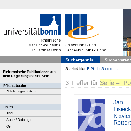
Suchergebnis
Suche verän
Sie sind hier:
E-Pflicht-Sammlung
Elektronische Publikationen aus
dem Regierungsbezirk Köln
3
Treffer
für
Serie = "Po
Pflichtabgabe
Ablieferungsverfahren
Jan
Listen
Lisieck
Titel
Klavier
Autor / Beteiligte
Rotte
Ort
s