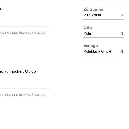
e
Zeiträume
2021-2030
3
Orte
CE-PCS DER ULB ZUGÄNGLICH.
Köln
3
Verlage
KölnMusik GmbH
3
sg.)
;
Fischer, Guido
CE-PCS DER ULB ZUGÄNGLICH.