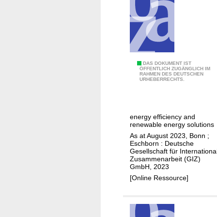
u
r
a
l
e
n
I
DAS DOKUMENT IST
e
ÖFFENTLICH ZUGÄNGLICH IM
RAHMEN DES DEUTSCHEN
m
URHEBERRECHTS.
r
p
g
r
y
o
a
energy efficiency and
v
renewable energy solutions
c
i
As at August 2023, Bonn ;
c
n
Eschborn : Deutsche
e
Gesellschaft für Internationa
g
s
Zusammenarbeit (GIZ)
t
GmbH, 2023
s
h
[Online Ressource]
w
e
i
e
t
n
h