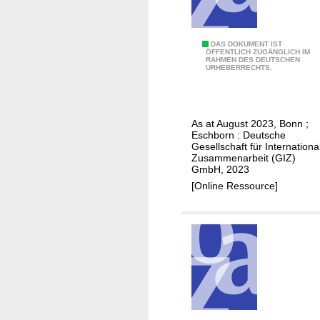
n
t
e
e
s
P
DAS DOKUMENT IST
a
ÖFFENTLICH ZUGÄNGLICH IM
s
RAHMEN DES DEUTSCHEN
r
f
URHEBERRECHTS.
c
o
a
a
d
c
s
u
t
As at August 2023, Bonn ;
e
c
o
Eschborn : Deutsche
f
t
r
Gesellschaft für Internationa
Zusammenarbeit (GIZ)
o
i
i
GmbH, 2023
r
v
e
[Online Ressource]
s
e
s
o
u
l
s
a
e
r
p
p
r
o
o
w
m