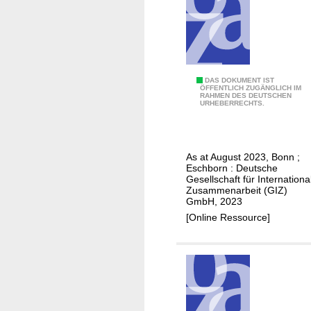
e
t
r
r
g
a
y
i
s
n
P
DAS DOKUMENT IST
u
ÖFFENTLICH ZUGÄNGLICH IM
i
RAHMEN DES DEUTSCHEN
i
p
URHEBERRECHTS.
n
l
p
g
o
l
t
y
As at August 2023, Bonn ;
i
f
Eschborn : Deutsche
n
Gesellschaft für Internationa
o
Zusammenarbeit (GIZ)
g
r
GmbH, 2023
t
U
[Online Ressource]
h
g
e
a
b
n
u
d
s
a
i
n