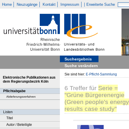
Home
Neuzugänge
Kontakt
Impressum
Erweiterte Suche
Suchergebnis
Suche verändern
Sie sind hier:
E-Pflicht-Sammlung
Elektronische Publikationen aus
dem Regierungsbezirk Köln
6
Treffer
für
Serie =
Pflichtabgabe
"Grüne Bürgerenergie
Ablieferungsverfahren
(Green people's energy
results case study"
Listen
Titel
Autor / Beteiligte