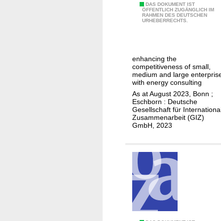
e
o
R
DAS DOKUMENT IST
ÖFFENTLICH ZUGÄNGLICH IM
r
t
RAHMEN DES DEUTSCHEN
e
URHEBERRECHTS.
e
i
n
d
o
e
e
n
w
l
enhancing the
f
a
competitiveness of small,
e
o
b
medium and large enterpris
c
with energy consulting
r
l
t
As at August 2023, Bonn ;
r
e
Eschborn : Deutsche
r
u
e
Gesellschaft für Internationa
i
r
Zusammenarbeit (GIZ)
n
GmbH, 2023
c
a
e
m
l
r
o
e
g
t
n
y
o
t
p
r
r
r
c
e
o
y
p
m
c
r