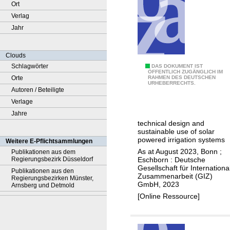
Ort
Verlag
Jahr
Clouds
Schlagwörter
D
DAS DOKUMENT IST
ÖFFENTLICH ZUGÄNGLICH IM
Orte
RAHMEN DES DEUTSCHEN
i
URHEBERRECHTS.
Autoren / Beteiligte
s
Verlage
s
Jahre
e
technical design and
m
sustainable use of solar
i
powered irrigation systems
Weitere E-Pflichtsammlungen
n
As at August 2023, Bonn ;
Publikationen aus dem
Eschborn : Deutsche
Regierungsbezirk Düsseldorf
a
Gesellschaft für Internationa
Publikationen aus den
t
Zusammenarbeit (GIZ)
Regierungsbezirken Münster,
GmbH, 2023
i
Arnsberg und Detmold
[Online Ressource]
n
g
r