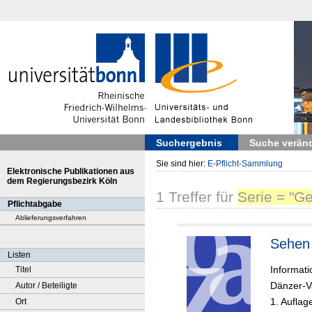
Suchergebnis
Suche verän
Sie sind hier:
E-Pflicht-Sammlung
Elektronische Publikationen aus
dem Regierungsbezirk Köln
1
Treffer
für
Serie = "Ge
Pflichtabgabe
Ablieferungsverfahren
Sehen 
Listen
Informat
Titel
Dänzer-Va
Autor / Beteiligte
1. Aufla
Ort