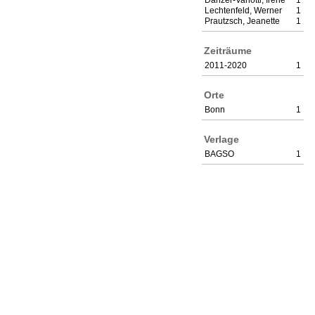
Dänzer-Vanotti, Irene
1
Lechtenfeld, Werner
1
Prautzsch, Jeanette
1
Zeiträume
2011-2020
1
Orte
Bonn
1
Verlage
BAGSO
1