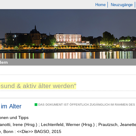
Home
Neuzugänge
dern
sund & aktiv älter werden"
im Alter
DAS DOKUMENT IST ÖFFENTLICH ZUGÄNGLICH IM RAHMEN DE
ionen und Tipps
notti, Irene (Hrsg.)
;
Lechtenfeld, Werner (Hrsg.)
;
Prautzsch, Jeanette
ge, Bonn : <<Die>> BAGSO, 2015