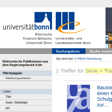
Suchergebnis
Suche verän
Sie sind hier:
E-Pflicht-Sammlung
Elektronische Publikationen aus
dem Regierungsbezirk Köln
1
Treffer
für
Serie = "Fa
Pflichtabgabe
Ablieferungsverfahren
Bauste
Listen
einen 
Titel
Schulg
Autor / Beteiligte
zur
Ort
Kinder