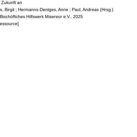
t Zukunft an
6
, Birgit
;
Hermanns-Dentges, Anne
;
Paul, Andreas (Hrsg.)
Bischöfliches Hilfswerk Misereor e.V., 2025
Ressource]