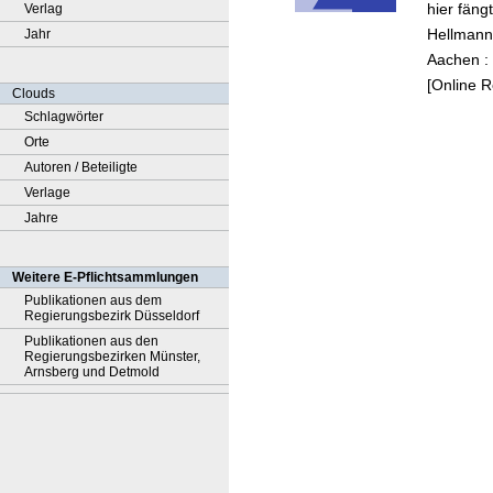
hier fäng
Verlag
n 202
Hellmanns
Jahr
Aachen : 
[Online 
Clouds
Schlagwörter
Orte
Autoren / Beteiligte
Verlage
Jahre
Weitere E-Pflichtsammlungen
Publikationen aus dem
Regierungsbezirk Düsseldorf
Publikationen aus den
Regierungsbezirken Münster,
Arnsberg und Detmold