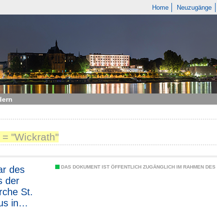
Home
Neuzugänge
dern
 = "Wickrath"
ar des
DAS DOKUMENT IST ÖFFENTLICH ZUGÄNGLICH IM RAHMEN DE
s der
rche St.
us in
th