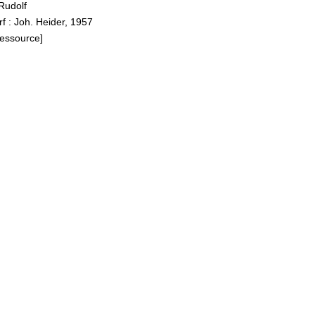
Rudolf
f : Joh. Heider, 1957
Ressource]