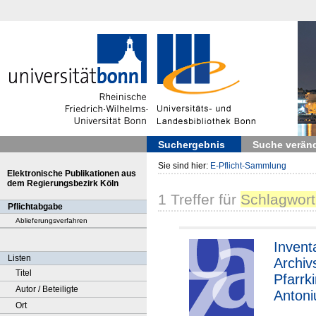
Suchergebnis
Suche verän
Sie sind hier:
E-Pflicht-Sammlung
Elektronische Publikationen aus
dem Regierungsbezirk Köln
1
Treffer
für
Schlagwort
Pflichtabgabe
Ablieferungsverfahren
Invent
Listen
Archiv
Titel
Pfarrki
Autor / Beteiligte
Antoni
Ort
Wickra