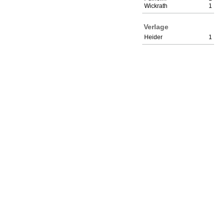
Wickrath
1
Verlage
Heider
1