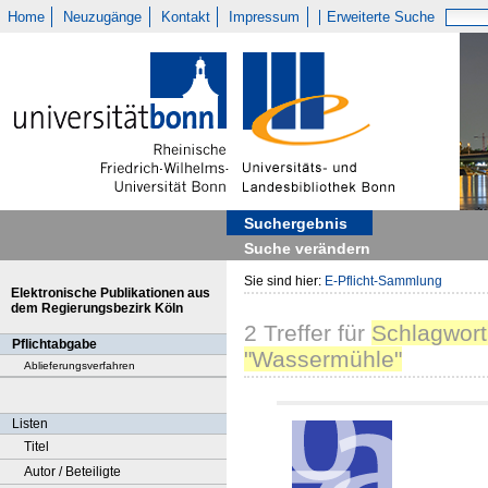
Home
Neuzugänge
Kontakt
Impressum
Erweiterte Suche
Suchergebnis
Suche verändern
Sie sind hier:
E-Pflicht-Sammlung
Elektronische Publikationen aus
dem Regierungsbezirk Köln
2
Treffer
für
Schlagwort
Pflichtabgabe
"Wassermühle"
Ablieferungsverfahren
Listen
Titel
Autor / Beteiligte