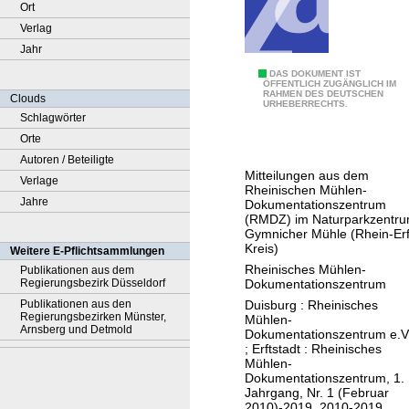
Ort
Verlag
Jahr
E
DAS DOKUMENT IST
ÖFFENTLICH ZUGÄNGLICH IM
RAHMEN DES DEUTSCHEN
r
Clouds
URHEBERRECHTS.
e
Schlagwörter
m
Orte
d
Autoren / Beteiligte
Mitteilungen aus dem
e
Verlage
Rheinischen Mühlen-
z
Jahre
Dokumentationszentrum
(RMDZ) im Naturparkzentr
e
Gymnicher Mühle (Rhein-Erf
t
Kreis)
Weitere E-Pflichtsammlungen
Rheinisches Mühlen-
Publikationen aus dem
Dokumentationszentrum
Regierungsbezirk Düsseldorf
Duisburg : Rheinisches
Publikationen aus den
Regierungsbezirken Münster,
Mühlen-
Arnsberg und Detmold
Dokumentationszentrum e.V
; Erftstadt : Rheinisches
Mühlen-
Dokumentationszentrum, 1.
Jahrgang, Nr. 1 (Februar
2010)-2019, 2010-2019