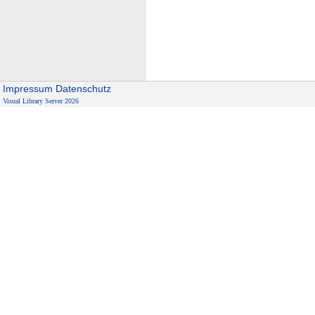
l
e
n
Impressum
Datenschutz
Visual Library Server 2026