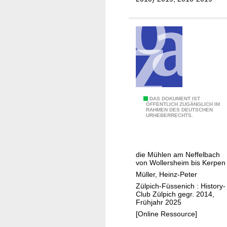
I
DAS DOKUMENT IST
ÖFFENTLICH ZUGÄNGLICH IM
RAHMEN DES DEUTSCHEN
m
URHEBERRECHTS.
T
a
l
die Mühlen am Neffelbach
d
von Wollersheim bis Kerpen
e
Müller, Heinz-Peter
r
Zülpich-Füssenich : History-
M
Club Zülpich gegr. 2014,
Frühjahr 2025
ü
[Online Ressource]
h