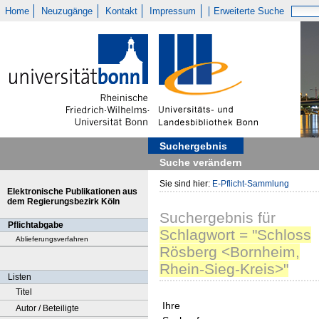
Home
Neuzugänge
Kontakt
Impressum
Erweiterte Suche
Suchergebnis
Suche verändern
Sie sind hier:
E-Pflicht-Sammlung
Elektronische Publikationen aus
dem Regierungsbezirk Köln
Suchergebnis
für
Pflichtabgabe
Schlagwort = "Schloss
Ablieferungsverfahren
Rösberg <Bornheim,
Rhein-Sieg-Kreis>"
Listen
Titel
Ihre
Autor / Beteiligte