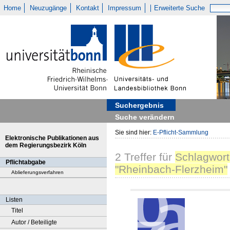
Home
Neuzugänge
Kontakt
Impressum
Erweiterte Suche
Suchergebnis
Suche verändern
Sie sind hier:
E-Pflicht-Sammlung
Elektronische Publikationen aus
dem Regierungsbezirk Köln
2
Treffer
für
Schlagwort
Pflichtabgabe
"Rheinbach-Flerzheim"
Ablieferungsverfahren
Listen
Titel
Autor / Beteiligte