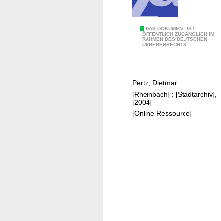
m
A
b
Z
DAS DOKUMENT IST
ÖFFENTLICH ZUGÄNGLICH IM
t
RAHMEN DES DEUTSCHEN
u
URHEBERRECHTS.
s
r
s
K
t
i
a
Pertz, Dietmar
r
b
[Rheinbach] : [Stadtarchiv],
c
[2004]
h
[Online Ressource]
e
n
g
e
s
c
h
i
c