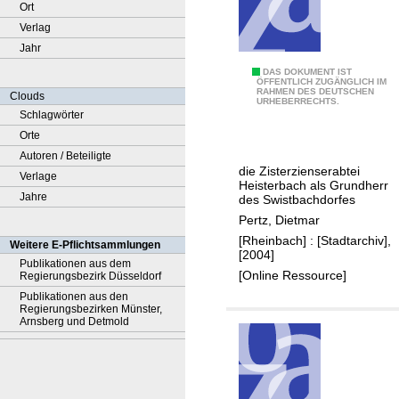
Ort
Verlag
Jahr
F
DAS DOKUMENT IST
ÖFFENTLICH ZUGÄNGLICH IM
RAHMEN DES DEUTSCHEN
l
Clouds
URHEBERRECHTS.
e
Schlagwörter
r
Orte
z
Autoren / Beteiligte
die Zisterzienserabtei
h
Verlage
Heisterbach als Grundherr
e
Jahre
des Swistbachdorfes
i
Pertz, Dietmar
m
[Rheinbach] : [Stadtarchiv],
Weitere E-Pflichtsammlungen
[2004]
u
Publikationen aus dem
[Online Ressource]
Regierungsbezirk Düsseldorf
n
Publikationen aus den
t
Regierungsbezirken Münster,
e
Arnsberg und Detmold
r
d
e