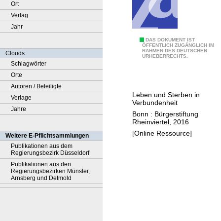
Ort
Verlag
Jahr
U
DAS DOKUMENT IST
ÖFFENTLICH ZUGÄNGLICH IM
RAHMEN DES DEUTSCHEN
n
Clouds
URHEBERRECHTS.
s
Schlagwörter
e
Orte
r
Autoren / Beteiligte
Leben und Sterben in
e
Verlage
Verbundenheit
H
Jahre
Bonn : Bürgerstiftung
o
Rheinviertel, 2016
s
[Online Ressource]
Weitere E-Pflichtsammlungen
p
Publikationen aus dem
Regierungsbezirk Düsseldorf
i
Publikationen aus den
z
Regierungsbezirken Münster,
-
Arnsberg und Detmold
u
n
d