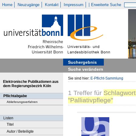
Home
Neuzugänge
Kontakt
Impressum
Erweiterte Suche
Suchergebnis
Suche verändern
Sie sind hier:
E-Pflicht-Sammlung
Elektronische Publikationen aus
dem Regierungsbezirk Köln
1
Treffer
für
Schlagwort
Pflichtabgabe
"Palliativpflege"
Ablieferungsverfahren
Listen
Titel
Autor / Beteiligte