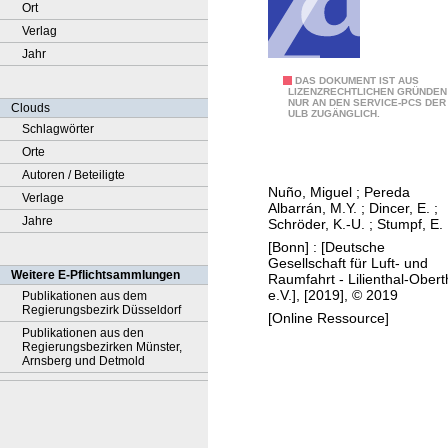
Ort
Verlag
Jahr
A
DAS DOKUMENT IST AUS
LIZENZRECHTLICHEN GRÜNDEN
NUR AN DEN SERVICE-PCS DER
c
Clouds
ULB ZUGÄNGLICH.
a
Schlagwörter
l
Orte
c
Autoren / Beteiligte
Nuño, Miguel
;
Pereda
u
Verlage
Albarrán, M.Y.
;
Dincer, E.
;
l
Jahre
Schröder, K.-U.
;
Stumpf, E.
a
[Bonn] : [Deutsche
Gesellschaft für Luft- und
t
Weitere E-Pflichtsammlungen
Raumfahrt - Lilienthal-Obert
i
e.V.], [2019], © 2019
Publikationen aus dem
Regierungsbezirk Düsseldorf
o
[Online Ressource]
Publikationen aus den
n
Regierungsbezirken Münster,
m
Arnsberg und Detmold
e
t
h