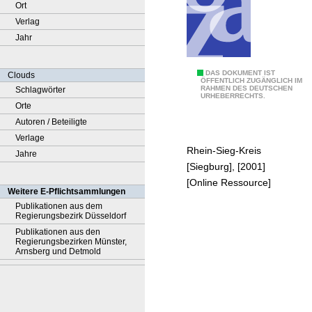
Ort
Verlag
Jahr
D
DAS DOKUMENT IST
Clouds
ÖFFENTLICH ZUGÄNGLICH IM
RAHMEN DES DEUTSCHEN
Schlagwörter
a
URHEBERRECHTS.
Orte
s
Autoren / Beteiligte
R
Verlage
o
Rhein-Sieg-Kreis
Jahre
s
[Siegburg], [2001]
b
[Online Ressource]
a
Weitere E-Pflichtsammlungen
c
Publikationen aus dem
Regierungsbezirk Düsseldorf
h
Publikationen aus den
t
Regierungsbezirken Münster,
a
Arnsberg und Detmold
l