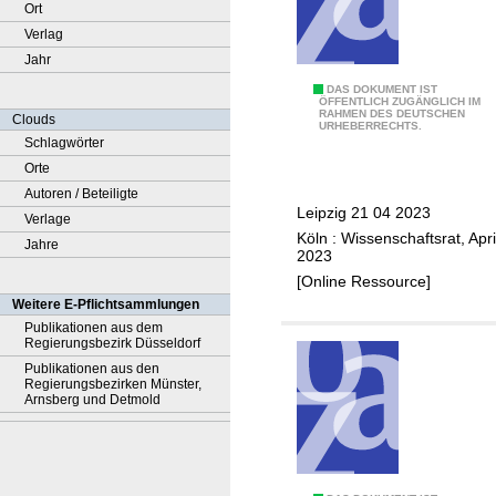
Ort
Verlag
Jahr
S
DAS DOKUMENT IST
ÖFFENTLICH ZUGÄNGLICH IM
RAHMEN DES DEUTSCHEN
t
Clouds
URHEBERRECHTS.
e
Schlagwörter
l
Orte
l
Autoren / Beteiligte
Leipzig 21 04 2023
u
Verlage
Köln : Wissenschaftsrat, Apri
n
Jahre
2023
g
[Online Ressource]
n
Weitere E-Pflichtsammlungen
a
Publikationen aus dem
Regierungsbezirk Düsseldorf
h
Publikationen aus den
m
Regierungsbezirken Münster,
e
Arnsberg und Detmold
z
u
m