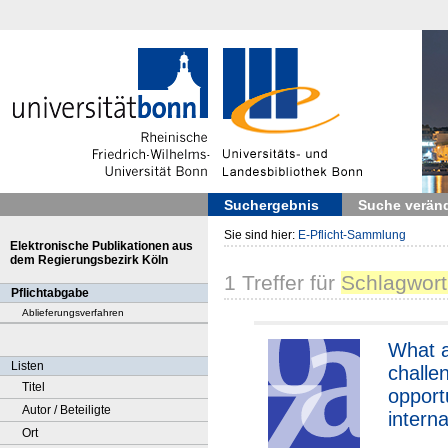
Suchergebnis
Suche verän
Sie sind hier:
E-Pflicht-Sammlung
Elektronische Publikationen aus
dem Regierungsbezirk Köln
1
Treffer
für
Schlagwort
Pflichtabgabe
Ablieferungsverfahren
What 
Listen
challe
Titel
opportu
Autor / Beteiligte
interna
Ort
(devel