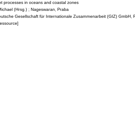
et processes in oceans and coastal zones
ation?
Michael (Hrsg.)
;
Nageswaran, Praba
eutsche Gesellschaft für Internationale Zusammenarbeit (GIZ) GmbH, 
Ressource]