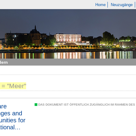
Home
Neuzugänge
dern
 = "Meer"
are
DAS DOKUMENT IST ÖFFENTLICH ZUGÄNGLICH IM RAHMEN DE
nges and
nities for
tional
opment)