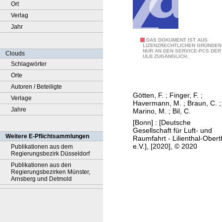
Ort
Verlag
Jahr
A
DAS DOKUMENT IST AUS
LIZENZRECHTLICHEN GRÜNDEN
NUR AN DEN SERVICE-PCS DER
h
Clouds
ULB ZUGÄNGLICH.
i
Schlagwörter
g
Orte
h
Autoren / Beteiligte
Götten, F.
;
Finger, F.
;
l
Verlage
Havermann, M.
;
Braun, C.
;
y
Jahre
Marino, M.
;
Bil, C.
a
[Bonn] : [Deutsche
Gesellschaft für Luft- und
u
Weitere E-Pflichtsammlungen
Raumfahrt - Lilienthal-Obert
t
e.V.], [2020], © 2020
Publikationen aus dem
Regierungsbezirk Düsseldorf
o
Publikationen aus den
m
Regierungsbezirken Münster,
a
Arnsberg und Detmold
t
e
d