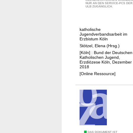
p
NUR AN DEN SERVICE-PCS DER
e
ULB ZUGÄNGLICH.
f
r
l
B
e
u
g
katholische
n
Jugendverbandsarbeit im
e
d
Erzbistum Köln
.
d
Stötzel, Elena (Hrsg.)
.
e
[Köln] : Bund der Deutschen
.
Katholischen Jugend,
r
Erzdiözese Köln, Dezember
D
2018
e
[Online Ressource]
u
t
s
c
h
e
n
K
DAS DOKUMENT IST