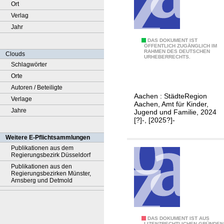
Ort
Verlag
Jahr
B
DAS DOKUMENT IST
ÖFFENTLICH ZUGÄNGLICH IM
RAHMEN DES DEUTSCHEN
e
Clouds
URHEBERRECHTS.
r
Schlagwörter
i
Orte
c
Autoren / Beteiligte
Aachen : StädteRegion
h
Verlage
Aachen, Amt für Kinder,
t
Jahre
Jugend und Familie, 2024
[?]-, [2025?]-
d
e
Weitere E-Pflichtsammlungen
r
Publikationen aus dem
Regierungsbezirk Düsseldorf
J
Publikationen aus den
u
Regierungsbezirken Münster,
g
Arnsberg und Detmold
e
n
d
D
DAS DOKUMENT IST AUS
LIZENZRECHTLICHEN GRÜNDEN