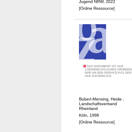
e
s
Jugend NRW, 2022
r
:
[Online Ressource]
K
v
r
o
e
n
i
d
s
e
s
r
t
e
a
r
P
DAS DOKUMENT IST AUS
d
s
LIZENZRECHTLICHEN GRÜNDEN
NUR AN DEN SERVICE-PCS DER
r
t
t
ULB ZUGÄNGLICH.
a
B
e
x
e
n
i
r
I
Buberl-Mensing, Heide
;
s
g
d
Landschaftsverband
h
Rheinland
h
e
i
Köln, 1998
e
e
l
[Online Ressource]
i
z
f
m
u