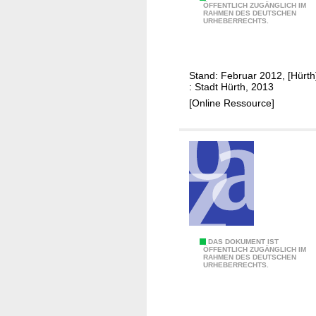
J
a
ÖFFENTLICH ZUGÄNGLICH IM
RAHMEN DES DEUTSCHEN
u
t
URHEBERRECHTS.
g
h
e
o
n
l
Stand: Februar 2012, [Hürth
d
i
: Stadt Hürth, 2013
v
s
[Online Ressource]
e
c
r
h
b
e
a
n
n
J
d
u
s
g
a
e
r
K
DAS DOKUMENT IST
n
ÖFFENTLICH ZUGÄNGLICH IM
b
RAHMEN DES DEUTSCHEN
i
d
URHEBERRECHTS.
e
n
u
i
d
n
t
e
d