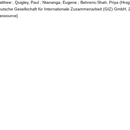
atthew
;
Quigley, Paul
;
Ntananga, Eugene
;
Behrens-Shah, Priya (Hrsg
eutsche Gesellschaft für Internationale Zusammenarbeit (GIZ) GmbH, 
Ressource]