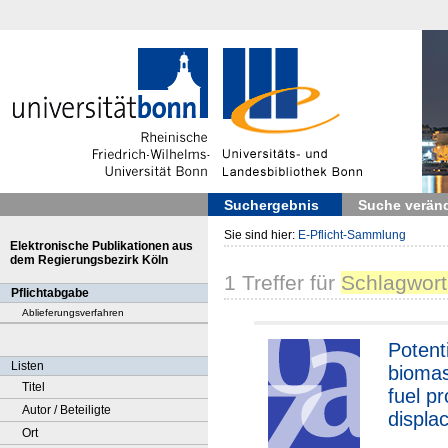
Suchergebnis
Suche verän
Sie sind hier:
E-Pflicht-Sammlung
Elektronische Publikationen aus
dem Regierungsbezirk Köln
1
Treffer
für
Schlagwort
Pflichtabgabe
Ablieferungsverfahren
Potenti
Listen
biomas
Titel
fuel pr
Autor / Beteiligte
displa
Ort
settin