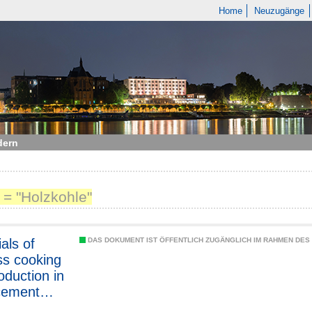
Home
Neuzugänge
dern
 = "Holzkohle"
als of
DAS DOKUMENT IST ÖFFENTLICH ZUGÄNGLICH IM RAHMEN DE
s cooking
oduction in
cement
gs