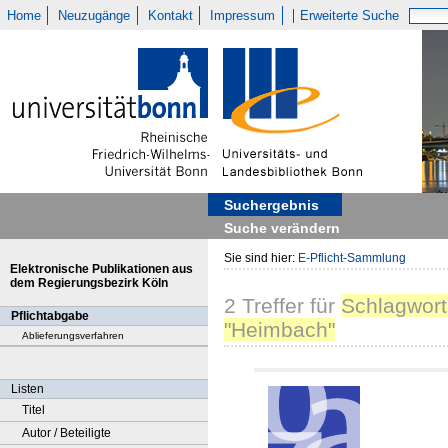
Home
Neuzugänge
Kontakt
Impressum
Erweiterte Suche
Suchergebnis
Suche verändern
Sie sind hier:
E-Pflicht-Sammlung
Elektronische Publikationen aus
dem Regierungsbezirk Köln
2
Treffer
für
Schlagwort
Pflichtabgabe
"Heimbach"
Ablieferungsverfahren
Listen
Titel
Autor / Beteiligte