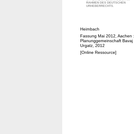
c
RAHMEN DES DEUTSCHEN
a
URHEBERRECHTS.
h
s
t
e
Heimbach
r
Fassung Mai 2012, Aachen 
p
Planunggemeinschaft Bavaj
l
Urgatz, 2012
a
[Online Ressource]
n
S
t
a
d
t
k
e
r
n
H