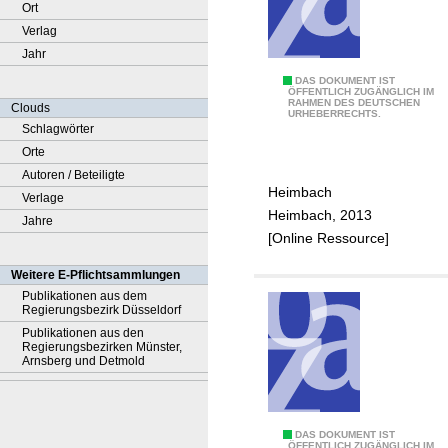
Ort
Verlag
Jahr
H
DAS DOKUMENT IST
ÖFFENTLICH ZUGÄNGLICH IM
RAHMEN DES DEUTSCHEN
e
Clouds
URHEBERRECHTS.
i
Schlagwörter
r
Orte
a
Autoren / Beteiligte
Heimbach
t
Verlage
Heimbach, 2013
e
Jahre
[Online Ressource]
n
i
Weitere E-Pflichtsammlungen
n
Publikationen aus dem
Regierungsbezirk Düsseldorf
H
Publikationen aus den
e
Regierungsbezirken Münster,
i
Arnsberg und Detmold
m
b
a
M
DAS DOKUMENT IST
ÖFFENTLICH ZUGÄNGLICH IM