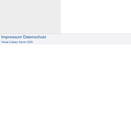
e
i
m
b
a
c
Impressum
Datenschutz
h
Visual Library Server 2026