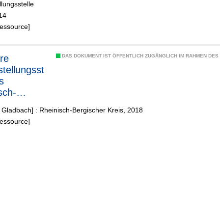
llungsstelle
14
Ressource]
re
DAS DOKUMENT IST ÖFFENTLICH ZUGÄNGLICH IM RAHMEN DE
stellungsst
s
sch-
chen
 Gladbach] : Rheinisch-Bergischer Kreis, 2018
s
Ressource]