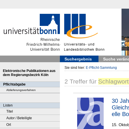
Suchergebnis
Suche verän
Sie sind hier:
E-Pflicht-Sammlung
Elektronische Publikationen aus
dem Regierungsbezirk Köln
2
Treffer
für
Schlagwort 
Pflichtabgabe
Ablieferungsverfahren
30 Jah
Listen
Gleich
Titel
elle B
Autor / Beteiligte
15. Okto
Ort