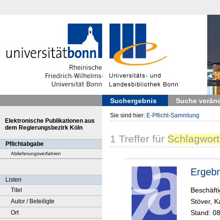
Suchergebnis
Suche verän
Sie sind hier:
E-Pflicht-Sammlung
Elektronische Publikationen aus
dem Regierungsbezirk Köln
1
Treffer
für
Schlagwort
Pflichtabgabe
Ablieferungsverfahren
Ergebn
Listen
Beschäft
Titel
Stöver, K
Autor / Beteiligte
Stand: 0
Ort