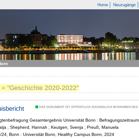
Home
Neuzugänge
dern
 = "Geschichte 2020-2022"
isbericht
DAS DOKUMENT IST ÖFFENTLICH ZUGÄNGLICH IM RAHMEN DE
igtenbefragung Gesamtergebnis Universität Bonn : Befragungszeitraum
atja
;
Shepherd, Hannah
;
Keutgen, Svenja
;
Preuß, Manuela
8/24, Bonn : Universität Bonn, Healthy Campus Bonn, 2024