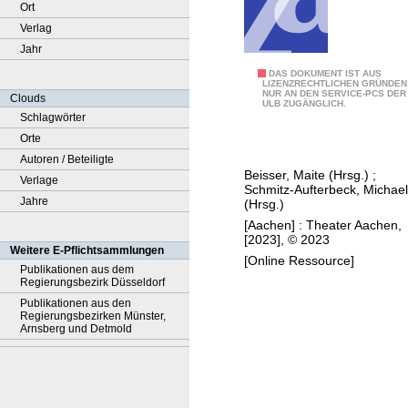
Ort
Verlag
Jahr
T
DAS DOKUMENT IST AUS
LIZENZRECHTLICHEN GRÜNDEN
NUR AN DEN SERVICE-PCS DER
h
Clouds
ULB ZUGÄNGLICH.
e
Schlagwörter
a
Orte
t
Autoren / Beteiligte
Beisser, Maite (Hrsg.)
;
e
Verlage
Schmitz-Aufterbeck, Michael
r
Jahre
(Hrsg.)
A
[Aachen] : Theater Aachen,
[2023], © 2023
a
Weitere E-Pflichtsammlungen
[Online Ressource]
c
Publikationen aus dem
Regierungsbezirk Düsseldorf
h
Publikationen aus den
e
Regierungsbezirken Münster,
n
Arnsberg und Detmold
,
2
0