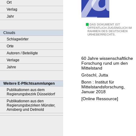
Ort
Verlag
Jahr
6
DAS DOKUMENT IST
ÖFFENTLICH ZUGÄNGLICH IM
RAHMEN DES DEUTSCHEN
0
Clouds
URHEBERRECHTS.
J
Schlagwörter
a
Orte
h
Autoren / Beteiligte
60 Jahre wissenschaftliche
r
Verlage
Forschung rund um den
e
Jahre
Mittelstand
I
Gröschl, Jutta
f
Bonn : Institut für
Weitere E-Pflichtsammlungen
Mittelstandsforschung,
M
Publikationen aus dem
Januar 2018
Regierungsbezirk Düsseldorf
B
[Online Ressource]
Publikationen aus den
o
Regierungsbezirken Münster,
n
Arnsberg und Detmold
n