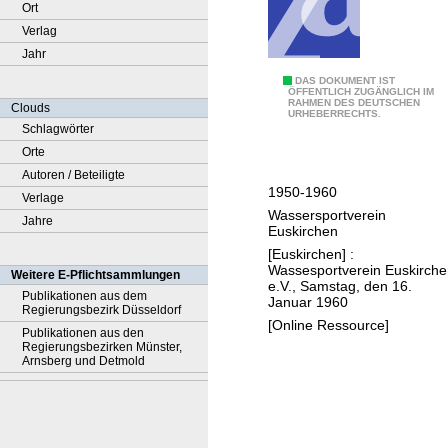
Ort
Verlag
Jahr
1
DAS DOKUMENT IST
ÖFFENTLICH ZUGÄNGLICH IM
RAHMEN DES DEUTSCHEN
0
Clouds
URHEBERRECHTS.
J
Schlagwörter
a
Orte
h
Autoren / Beteiligte
1950-1960
r
Verlage
Wassersportverein
e
Jahre
Euskirchen
W
[Euskirchen] :
a
Wassesportverein Euskirch
Weitere E-Pflichtsammlungen
e.V., Samstag, den 16.
s
Publikationen aus dem
Januar 1960
Regierungsbezirk Düsseldorf
s
[Online Ressource]
Publikationen aus den
e
Regierungsbezirken Münster,
r
Arnsberg und Detmold
s
p
o