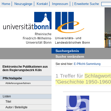
Home
Neuzugänge
Kontakt
Impressum
Erweiterte Suche
Suchergebnis
Suche verändern
Sie sind hier:
E-Pflicht-Sammlung
Elektronische Publikationen aus
dem Regierungsbezirk Köln
1
Treffer
für
Schlagwort
Pflichtabgabe
"Geschichte 1950-1960
Ablieferungsverfahren
Listen
Titel
Autor / Beteiligte