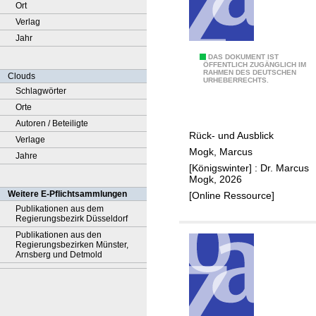
Ort
Verlag
Jahr
2
DAS DOKUMENT IST
ÖFFENTLICH ZUGÄNGLICH IM
RAHMEN DES DEUTSCHEN
5
Clouds
URHEBERRECHTS.
J
Schlagwörter
a
Orte
h
Autoren / Beteiligte
Rück- und Ausblick
r
Verlage
Mogk, Marcus
e
Jahre
[Königswinter] : Dr. Marcus
B
Mogk, 2026
o
Weitere E-Pflichtsammlungen
[Online Ressource]
n
Publikationen aus dem
Regierungsbezirk Düsseldorf
n
Publikationen aus den
e
Regierungsbezirken Münster,
r
Arnsberg und Detmold
G
e
o