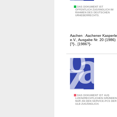
g
r
H
DAS DOKUMENT IST
ÖFFENTLICH ZUGÄNGLICH IM
a
RAHMEN DES DEUTSCHEN
i
URHEBERRECHTS.
p
n
h
t
i
e
Aachen : Aachener Kasperle
s
r
e.V., Ausgabe Nr. 20 (1986)
c
d
[?]-, [1986?]-
h
e
e
n
G
K
e
u
s
l
e
i
l
s
l
s
K
DAS DOKUMENT IST AUS
s
e
LIZENZRECHTLICHEN GRÜNDEN
NUR AN DEN SERVICE-PCS DER
u
c
n
ULB ZUGÄNGLICH.
l
h
t
a