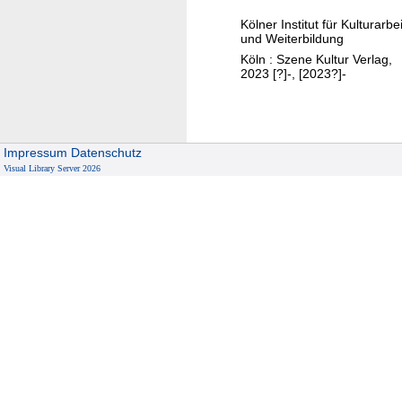
u
f
Kölner Institut für Kulturarbei
r
t
und Weiterbildung
a
Köln : Szene Kultur Verlag,
r
2023 [?]-, [2023?]-
b
e
i
Impressum
Datenschutz
t
Visual Library Server 2026
s
r
e
p
o
r
t
.
.
.