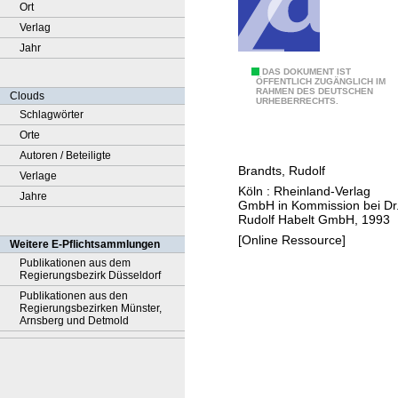
Ort
Verlag
Jahr
I
DAS DOKUMENT IST
ÖFFENTLICH ZUGÄNGLICH IM
RAHMEN DES DEUTSCHEN
n
Clouds
URHEBERRECHTS.
v
Schlagwörter
e
Orte
n
Autoren / Beteiligte
Brandts, Rudolf
t
Verlage
Köln : Rheinland-Verlag
a
Jahre
GmbH in Kommission bei Dr
r
Rudolf Habelt GmbH, 1993
d
[Online Ressource]
Weitere E-Pflichtsammlungen
e
Publikationen aus dem
Regierungsbezirk Düsseldorf
r
Publikationen aus den
U
Regierungsbezirken Münster,
r
Arnsberg und Detmold
k
u
n