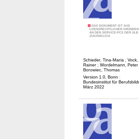
n
i
s
c
B
DAS DOKUMENT IST AUS
h
LIZENZRECHTLICHEN GRÜNDEN
AN DEN SERVICE-PCS DER ULB
e
ZUGÄNGLICH.
e
r
r
u
B
f
e
Schieder, Tina-Maria
;
Vock,
s
Rainer
;
Wordelmann, Peter
r
a
Borowiec, Thomas
u
n
Version 1.0, Bonn :
f
Bundesinstitut für Berufsbil
a
s
März 2022
l
q
y
u
s
a
e
l
z
i
u
f
r
i