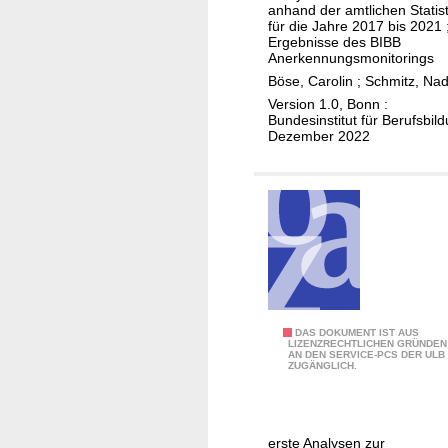
n
r
u
s
anhand der amtlichen Statist
g
B
s
für die Jahre 2017 bis 2021 
i
Ergebnisse des BIBB
e
e
l
f
Anerkennungsmonitorings
d
r
a
i
Böse, Carolin
;
Schmitz, Nad
a
u
n
k
Version 1.0, Bonn :
u
f
d
Bundesinstitut für Berufsbil
a
Dezember 2022
e
s
e
t
r
q
r
i
t
u
w
o
d
a
o
n
i
l
r
a
e
i
b
l
A
f
e
s
n
i
n
v
e
k
e
e
W
DAS DOKUMENT IST AUS
r
LIZENZRECHTLICHEN GRÜNDEN
a
r
r
AN DEN SERVICE-PCS DER ULB
i
ZUGÄNGLICH.
k
t
B
d
e
e
i
e
i
l
n
o
r
c
a
n
n
u
h
erste Analysen zur