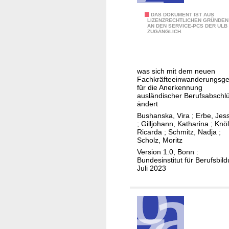
M
k
e
F
DAS DOKUMENT IST AUS
a
LIZENZRECHTLICHEN GRÜNDEN
d
AN DEN SERVICE-PCS DER ULB
a
t
ZUGÄNGLICH.
i
c
i
z
h
o
i
k
n
was sich mit dem neuen
n
r
e
Fachkräfteeinwanderungsge
p
ä
für die Anerkennung
n
ausländischer Berufsabschl
r
f
-
ändert
o
t
P
Bushanska, Vira
;
Erbe, Jes
d
e
;
Gilljohann, Katharina
;
Knöl
o
u
Ricarda
;
Schmitz, Nadja
;
e
t
Scholz, Moritz
k
i
e
Version 1.0, Bonn :
t
n
Bundesinstitut für Berufsbil
n
e
Juli 2023
w
z
a
a
i
u
n
a
f
d
l
b
e
e
e