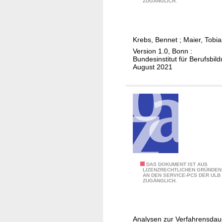
ZUGÄNGLICH.
g
n
e
i
d
Q
m
d
u
Krebs, Bennet
;
Maier, Tobia
A
i
B
Version 1.0, Bonn :
u
e
e
Bundesinstitut für Berufsbil
s
A
-
August 2021
l
n
K
a
e
o
n
r
m
d
k
p
e
e
e
r
n
t
w
n
e
o
u
n
W
DAS DOKUMENT IST AUS
r
n
z
LIZENZRECHTLICHEN GRÜNDEN
AN DEN SERVICE-PCS DER ULB
i
b
g
k
ZUGÄNGLICH.
e
e
i
l
l
n
m
a
a
e
A
s
Analysen zur Verfahrensdau