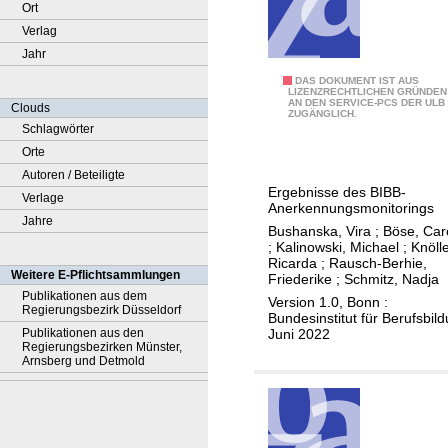
Ort
Verlag
Jahr
A
DAS DOKUMENT IST AUS
LIZENZRECHTLICHEN GRÜNDEN
AN DEN SERVICE-PCS DER ULB
n
Clouds
ZUGÄNGLICH.
e
Schlagwörter
r
Orte
k
Autoren / Beteiligte
Ergebnisse des BIBB-
e
Verlage
Anerkennungsmonitorings
n
Jahre
Bushanska, Vira
;
Böse, Car
n
;
Kalinowski, Michael
;
Knölle
Ricarda
;
Rausch-Berhie,
u
Weitere E-Pflichtsammlungen
Friederike
;
Schmitz, Nadja
n
Publikationen aus dem
Version 1.0, Bonn :
Regierungsbezirk Düsseldorf
g
Bundesinstitut für Berufsbil
Juni 2022
Publikationen aus den
u
Regierungsbezirken Münster,
k
Arnsberg und Detmold
r
a
i