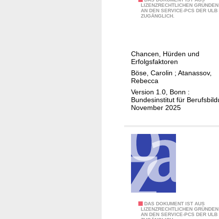
t
P
e
LIZENZRECHTLICHEN GRÜNDEN
s
e
AN DEN SERVICE-PCS DER ULB
f
n
ZUGÄNGLICH.
s
l
l
n
e
l
e
u
r
u
g
n
n
Chancen, Hürden und
n
e
g
Erfolgsfaktoren
g
e
?
Böse, Carolin
;
Atanassov,
u
i
Rebecca
n
n
Version 1.0, Bonn :
Bundesinstitut für Berufsbil
d
r
November 2025
A
i
n
c
e
h
r
t
k
u
e
n
n
g
n
e
u
n
D
DAS DOKUMENT IST AUS
LIZENZRECHTLICHEN GRÜNDEN
n
u
AN DEN SERVICE-PCS DER ULB
i