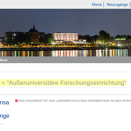
Home
Neuzugänge
dern
 = "Außeruniversitäre Forschungseinrichtung"
nsa
DAS DOKUMENT IST AUS LIZENZRECHTLICHEN GRÜNDEN NUR AN DEN SERVI
unge
den