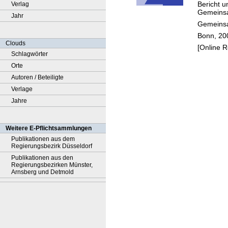
Bericht 
Verlag
Wisse
Gemeinsa
Jahr
aftleri
Gemeinsa
und
Bonn, 20
Wisse
Clouds
[Online 
aftlern
Schlagwörter
durch
Orte
Hochs
Autoren / Beteiligte
en un
Verlage
außeru
Jahre
ersitär
Forsc
Weitere E-Pflichtsammlungen
seinri
Publikationen aus dem
Regierungsbezirk Düsseldorf
gen
Publikationen aus den
Regierungsbezirken Münster,
Arnsberg und Detmold