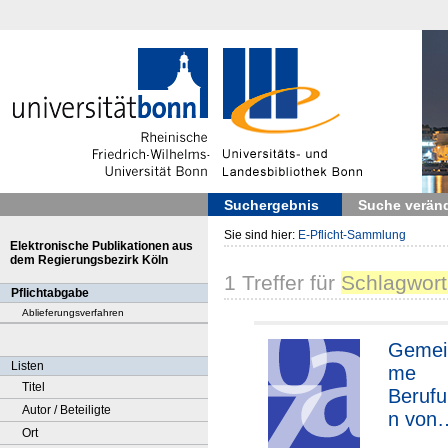
Suchergebnis
Suche verän
Sie sind hier:
E-Pflicht-Sammlung
Elektronische Publikationen aus
dem Regierungsbezirk Köln
1
Treffer
für
Schlagwort
Pflichtabgabe
Ablieferungsverfahren
Gemei
Listen
me
Titel
Beruf
Autor / Beteiligte
n von
Ort
leiten