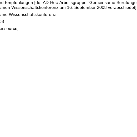
und Empfehlungen [der AD-Hoc-Arbeitsgruppe "Gemeinsame Berufunge
nsch
men Wissenschaftskonferenz am 16. September 2008 verabschiedet]
nnen
me Wissenschaftskonferenz
08
nsch
Ressource]
chul
d
niv
e
hung
chtun