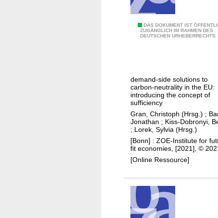
e
e
r
r
e
1
DAS DOKUMENT IST ÖFFENTL
u
ZUGÄNGLICH IM RAHMEN DES
K
DEUTSCHEN URHEBERRECHTS.
.
n
l
5
g
i
d
d
m
e
e
a
demand-side solutions to
g
r
carbon-neutrality in the EU:
z
r
introducing the concept of
W
i
sufficiency
e
i
e
Gran, Christoph (Hrsg.)
;
Bar
e
s
Jonathan
;
Kiss-Dobronyi, B
l
p
s
;
Lorek, Sylvia (Hrsg.)
e
o
e
[Bonn] : ZOE-Institute for fut
,
fit economies, [2021], © 202
l
n
v
[Online Ressource]
i
s
e
c
c
r
y
h
l
m
a
ä
i
f
s