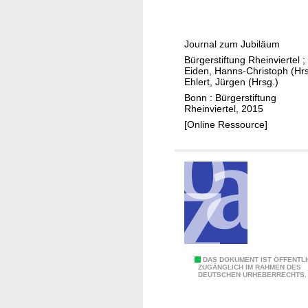
l
J
ä
a
c
h
Journal zum Jubiläum
h
r
Bürgerstiftung Rheinviertel
;
e
e
Eiden, Hanns-Christoph (Hrs
n
B
Ehlert, Jürgen (Hrsg.)
d
ü
Bonn : Bürgerstiftung
Rheinviertel, 2015
e
r
[Online Ressource]
c
g
k
e
e
r
n
s
d
t
e
i
r
f
G
t
i
u
1
DAS DOKUMENT IST ÖFFENTL
g
ZUGÄNGLICH IM RAHMEN DES
n
DEUTSCHEN URHEBERRECHTS.
0
a
g
J
b
R