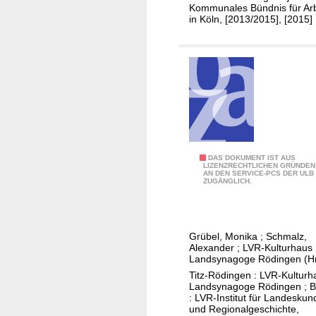
m
r
Kommunales Bündnis für Arb
in Köln, [2013/2015], [2015]
u
e
n
i
a
s
l
f
e
ü
s
r
B
P
ü
s
n
y
1
DAS DOKUMENT IST AUS
d
LIZENZRECHTLICHEN GRÜNDEN
c
AN DEN SERVICE-PCS DER ULB
0
ZUGÄNGLICH.
n
h
J
i
o
a
s
l
h
f
o
Grübel, Monika
;
Schmalz,
r
Alexander
;
LVR-Kulturhaus
ü
g
e
Landsynagoge Rödingen (Hr
r
i
L
Titz-Rödingen : LVR-Kulturh
A
e
Landsynagoge Rödingen ; 
V
r
: LVR-Institut für Landeskun
R
und Regionalgeschichte,
b