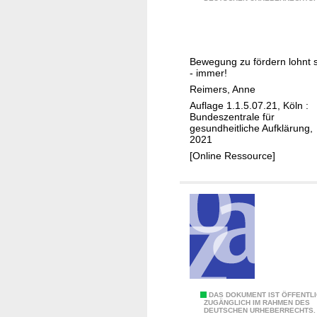
0
g
u
t
Bewegung zu fördern lohnt s
e
- immer!
G
Reimers, Anne
r
Auflage 1.1.5.07.21, Köln :
ü
Bundeszentrale für
gesundheitliche Aufklärung,
n
2021
d
[Online Ressource]
e
f
ü
r
e
i
n
e
b
1
DAS DOKUMENT IST ÖFFENTL
ZUGÄNGLICH IM RAHMEN DES
e
DEUTSCHEN URHEBERRECHTS.
0