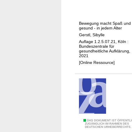
w
g
e
u
g
t
Bewegung macht Spaß und 
u
e
gesund - in jedem Alter
n
G
Gerstl, Sibylle
g
r
Auflage 1.2.5.07.21, Köln :
s
ü
Bundeszentrale für
gesundheitliche Aufklärung,
f
n
2021
ö
d
[Online Ressource]
r
e
d
f
e
ü
r
r
n
m
d
e
e
h
K
r
o
B
1
DAS DOKUMENT IST ÖFFENTL
ZUGÄNGLICH IM RAHMEN DES
m
e
DEUTSCHEN URHEBERRECHTS.
0