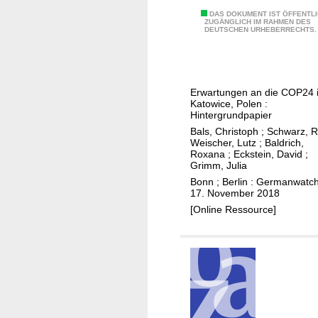
e
l
D
DAS DOKUMENT IST ÖFFENTL
ZUGÄNGLICH IM RAHMEN DES
u
DEUTSCHEN URHEBERRECHTS.
i
n
e
g
1
e
,
Erwartungen an die COP24 
n
5
Katowice, Polen :
i
-
Hintergrundpapier
s
G
Bals, Christoph
;
Schwarz, R
Weischer, Lutz
;
Baldrich,
t
r
Roxana
;
Eckstein, David
;
,
a
Grimm, Julia
u
d
Bonn ; Berlin : Germanwatch
17. November 2018
n
-
[Online Ressource]
s
H
e
e
r
r
e
a
E
u
r
s
d
f