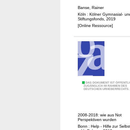
t
h
u
Banse, Rainer
r
r
Köln : Kölner Gymnasial- un
e
Stiftungsfonds, 2019
2
G
[Online Ressource]
0
e
0
o
5
r
-
g
2
i
0
a
1
u
5
n
d
1
DAS DOKUMENT IST ÖFFENTL
ZUGÄNGLICH IM RAHMEN DES
H
DEUTSCHEN URHEBERRECHTS.
0
e
J
l
a
m
h
2008-2018: wie aus Not
u
r
Perspektiven wurden
t
e
Bonn : Help - Hilfe zur Selbst