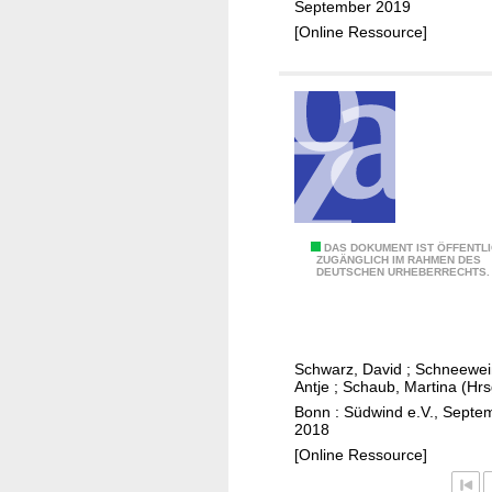
September 2019
-
e
[Online Ressource]
K
i
u
t
l
i
t
n
u
K
r
ö
h
l
a
n
u
1
DAS DOKUMENT IST ÖFFENTL
s
ZUGÄNGLICH IM RAHMEN DES
DEUTSCHEN URHEBERRECHTS.
0
L
J
a
a
n
h
d
Schwarz, David
;
Schneewei
r
Antje
;
Schaub, Martina (Hrs
s
e
Bonn : Südwind e.V., Septe
y
n
2018
n
a
[Online Ressource]
a
c