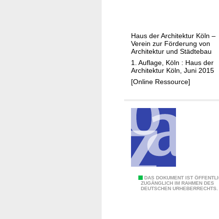
J
m
a
Z
h
a
Haus der Architektur Köln –
r
h
Verein zur Förderung von
e
Architektur und Städtebau
n
F
1. Auflage, Köln : Haus der
e
Architektur Köln, Juni 2015
o
r
[Online Ressource]
r
s
u
a
m
t
f
z
ü
r
B
a
u
1
DAS DOKUMENT IST ÖFFENTL
ZUGÄNGLICH IM RAHMEN DES
k
DEUTSCHEN URHEBERRECHTS.
0
u
J
l
a