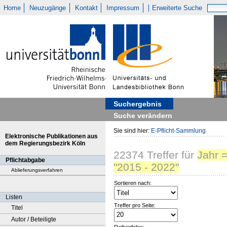
Home
Neuzugänge
Kontakt
Impressum
Erweiterte Suche
Suchergebnis
Suche verändern
Sie sind hier:
E-Pflicht-Sammlung
Elektronische Publikationen aus
dem Regierungsbezirk Köln
22374
Treffer
für
Jahr 
Pflichtabgabe
"2015 - 2022"
Ablieferungsverfahren
Sortieren nach:
Listen
Treffer pro Seite:
Titel
Autor / Beteiligte
Reihenfolge: