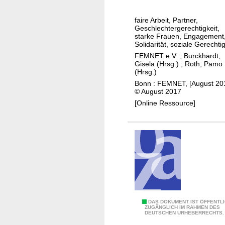
a
i
h
h
t
e
faire Arbeit, Partner,
r
i
Geschlechtergerechtigkeit,
i
e
starke Frauen, Engagement
n
n
Solidarität, soziale Gerechtig
F
f
v
FEMNET e.V.
;
Burckhardt,
E
r
Gisela (Hrsg.)
;
Roth, Pamo
i
M
(Hrsg.)
a
e
N
Bonn : FEMNET, [August 20
s
r
© August 2017
E
t
t
[Online Ressource]
T
r
e
u
l
k
t
u
r
e
n
1
DAS DOKUMENT IST ÖFFENTL
ZUGÄNGLICH IM RAHMEN DES
DEUTSCHEN URHEBERRECHTS.
0