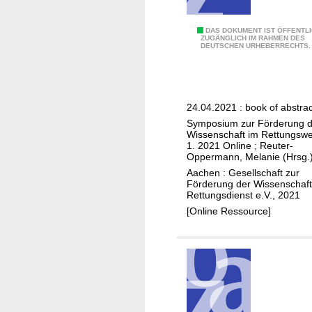
e
o
z
r
1
DAS DOKUMENT IST ÖFFENTL
u
d
ZUGÄNGLICH IM RAHMEN DES
DEUTSCHEN URHEBERRECHTS.
.
r
e
S
e
r
y
t
u
m
t
n
24.04.2021 : book of abstra
p
e
g
Symposium zur Förderung d
o
n
Wissenschaft im Rettungsw
a
s
1. 2021 Online
;
Reuter-
n
Oppermann, Melanie (Hrsg.
i
g
Aachen : Gesellschaft zur
u
e
Förderung der Wissenschaft
m
Rettungsdienst e.V., 2021
h
z
[Online Ressource]
e
u
n
r
:
F
h
ö
ö
r
h
d