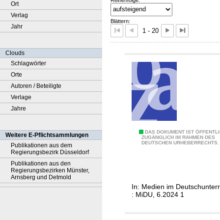
Ort
Verlag
Blättern:
Jahr
1 - 20
Clouds
Schlagwörter
Orte
Autoren / Beteiligte
Verlage
Jahre
#
DAS DOKUMENT IST ÖFFENTL
Weitere E-Pflichtsammlungen
ZUGÄNGLICH IM RAHMEN DES
DEUTSCHEN URHEBERRECHTS.
K
Publikationen aus dem
Regierungsbezirk Düsseldorf
l
Publikationen aus den
i
Regierungsbezirken Münster,
Arnsberg und Detmold
m
In: Medien im Deutschunterr
a
: MiDU, 6.2024 1
l
o