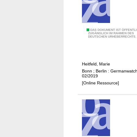
n
1
DAS DOKUMENT IST ÖFFENTL
ZUGÄNGLICH IM RAHMEN DES
DEUTSCHEN URHEBERRECHTS.
,
5
°
C
Heitfeld, Marie
-
Bonn ; Berlin : Germanwatch
a
02/2019
l
[Online Ressource]
s
e
s
u
n
s
g