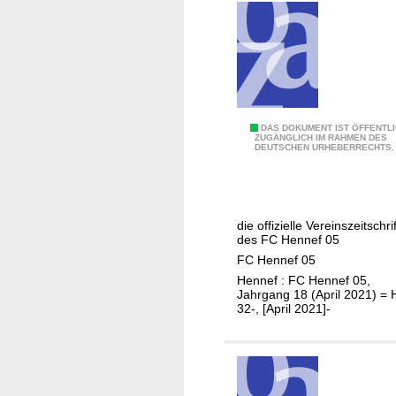
c
k
d
o
w
n
D
DAS DOKUMENT IST ÖFFENTL
ZUGÄNGLICH IM RAHMEN DES
DEUTSCHEN URHEBERRECHTS.
a
s
0
5
die offizielle Vereinszeitschrif
e
des FC Hennef 05
r
FC Hennef 05
M
Hennef : FC Hennef 05,
a
Jahrgang 18 (April 2021) = 
32-, [April 2021]-
g
a
z
i