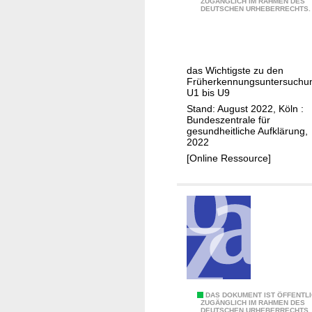
e
s
ZUGÄNGLICH IM RAHMEN DES
DEUTSCHEN URHEBERRECHTS.
0
h
t
C
n
a
h
t
r
a
k
das Wichtigste zu den
n
e
Früherkennungsuntersuchu
c
U1 bis U9
R
e
Stand: August 2022, Köln :
e
Bundeszentrale für
n
g
gesundheitliche Aufklärung,
f
2022
e
ü
[Online Ressource]
l
r
n
I
h
r
K
i
n
d
1
DAS DOKUMENT IST ÖFFENTL
ZUGÄNGLICH IM RAHMEN DES
DEUTSCHEN URHEBERRECHTS.