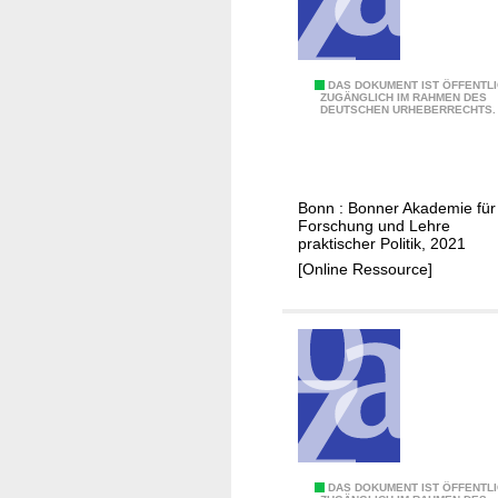
x
t
s
i
l
m
i
R
1
DAS DOKUMENT IST ÖFFENTL
c
ZUGÄNGLICH IM RAHMEN DES
e
DEUTSCHEN URHEBERRECHTS.
0
h
t
-
e
t
D
F
u
a
i
n
Bonn : Bonner Akademie für
s
n
Forschung und Lehre
g
B
a
praktischer Politik, 2021
s
A
n
[Online Ressource]
w
P
z
e
P
i
s
-
e
e
J
r
n
a
u
h
n
r
g
z
,
1
DAS DOKUMENT IST ÖFFENTL