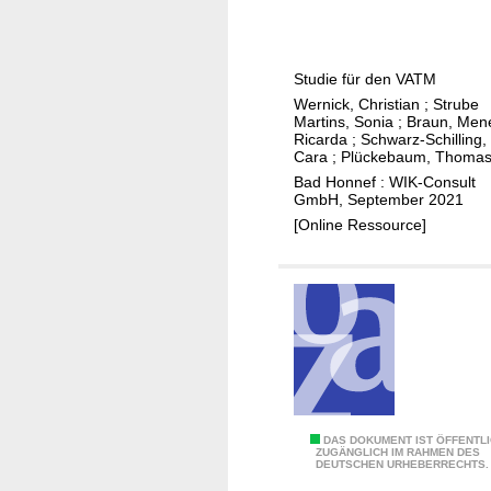
m
w
H
u
e
e
n
g
b
e
Studie für den VATM
u
e
Wernick, Christian
;
Strube
n
l
Martins, Sonia
;
Braun, Men
g
z
Ricarda
;
Schwarz-Schilling,
Cara
;
Plückebaum, Thoma
u
Bad Honnef : WIK-Consult
r
GmbH, September 2021
E
[Online Ressource]
r
r
e
i
c
h
u
n
g
1
DAS DOKUMENT IST ÖFFENTL
ZUGÄNGLICH IM RAHMEN DES
f
DEUTSCHEN URHEBERRECHTS.
0