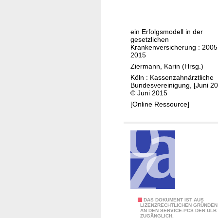
J
a
h
ein Erfolgsmodell in der
r
gesetzlichen
e
Krankenversicherung : 2005
2015
F
Ziermann, Karin (Hrsg.)
e
Köln : Kassenzahnärztliche
s
Bundesvereinigung, [Juni 20
t
© Juni 2015
z
[Online Ressource]
u
s
c
h
ü
s
s
e
1
DAS DOKUMENT IST AUS
z
LIZENZRECHTLICHEN GRÜNDEN
AN DEN SERVICE-PCS DER ULB
0
u
ZUGÄNGLICH.