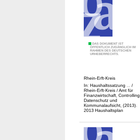
i
z
e
i
v
e
0
DAS DOKUMENT IST
r
ÖFFENTLICH ZUGÄNGLICH IM
RAHMEN DES DEUTSCHEN
1
w
URHEBERRECHTS.
-
a
1
l
1
t
Rhein-Erft-Kreis
1
u
In: Haushaltssatzung ... /
-
n
Rhein-Erft-Kreis / Amt für
4
Finanzwirtschaft, Controlling
g
Datenschutz und
0
Kommunalaufsicht, (2013).
S
2013 Haushaltsplan
c
h
u
l