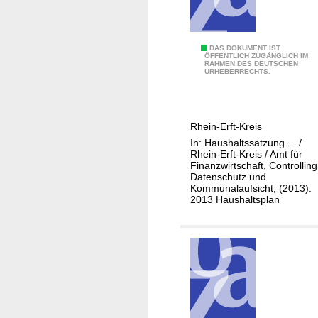
a
l
r
0
DAS DOKUMENT IST
a
ÖFFENTLICH ZUGÄNGLICH IM
RAHMEN DES DEUTSCHEN
1
t
URHEBERRECHTS.
-
1
1
Rhein-Erft-Kreis
1
In: Haushaltssatzung ... /
-
Rhein-Erft-Kreis / Amt für
1
Finanzwirtschaft, Controlling
Datenschutz und
0
Kommunalaufsicht, (2013).
I
2013 Haushaltsplan
n
f
o
r
m
a
t