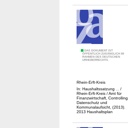
e
c
h
t
s
a
n
g
0
DAS DOKUMENT IST
e
ÖFFENTLICH ZUGÄNGLICH IM
RAHMEN DES DEUTSCHEN
1
l
URHEBERRECHTS.
-
e
1
g
1
e
Rhein-Erft-Kreis
1
n
In: Haushaltssatzung ... /
-
h
Rhein-Erft-Kreis / Amt für
3
Finanzwirtschaft, Controlling
e
Datenschutz und
1
i
Kommunalaufsicht, (2013).
P
t
2013 Haushaltsplan
o
e
l
n