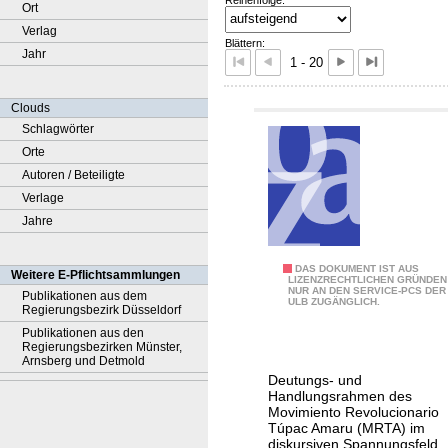
Ort
Verlag
Blättern:
Jahr
1 - 20
Clouds
Schlagwörter
Orte
Autoren / Beteiligte
Verlage
Jahre
"
DAS DOKUMENT IST AUS
Weitere E-Pflichtsammlungen
LIZENZRECHTLICHEN GRÜNDEN
NUR AN DEN SERVICE-PCS DER
¡
Publikationen aus dem
ULB ZUGÄNGLICH.
Regierungsbezirk Düsseldorf
C
Publikationen aus den
o
Regierungsbezirken Münster,
Arnsberg und Detmold
n
Deutungs- und
l
Handlungsrahmen des
a
Movimiento Revolucionario
Túpac Amaru (MRTA) im
s
diskursiven Spannungsfeld