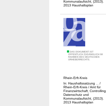
g
Kommunalaufsicht, (2013).
B
2013 Haushaltsplan
ü
r
g
e
r
-
u
n
0
DAS DOKUMENT IST
d
ÖFFENTLICH ZUGÄNGLICH IM
RAHMEN DES DEUTSCHEN
1
K
URHEBERRECHTS.
-
r
1
e
1
i
Rhein-Erft-Kreis
1
s
In: Haushaltssatzung ... /
-
t
Rhein-Erft-Kreis / Amt für
0
Finanzwirtschaft, Controlling
a
Datenschutz und
3
g
Kommunalaufsicht, (2013).
G
s
2013 Haushaltsplan