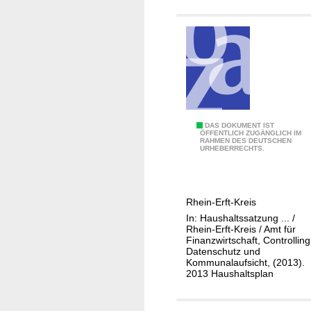
l
b
e
ü
i
r
s
o
t
,
e
K
l
r
l
e
0
DAS DOKUMENT IST
u
i
ÖFFENTLICH ZUGÄNGLICH IM
RAHMEN DES DEUTSCHEN
1
n
s
URHEBERRECHTS.
-
g
v
1
v
e
1
o
r
Rhein-Erft-Kreis
1
n
f
In: Haushaltssatzung ... /
-
F
a
Rhein-Erft-Kreis / Amt für
0
Finanzwirtschaft, Controlling
r
s
Datenschutz und
4
a
s
Kommunalaufsicht, (2013).
D
u
2013 Haushaltsplan
u
a
u
n
t
n
g