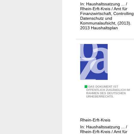
n
In: Haushaltssatzung ... /
-
t
Rhein-Erft-Kreis / Amt für
2
Finanzwirtschaft, Controlling
/
Datenschutz und
1
C
Kommunalaufsicht, (2013).
Z
o
2013 Haushaltsplan
a
n
h
t
l
r
u
o
n
l
g
l
s
i
v
n
0
DAS DOKUMENT IST
e
g
ÖFFENTLICH ZUGÄNGLICH IM
RAHMEN DES DEUTSCHEN
1
r
URHEBERRECHTS.
-
k
1
e
1
h
Rhein-Erft-Kreis
1
r
In: Haushaltssatzung ... /
-
/
Rhein-Erft-Kreis / Amt für