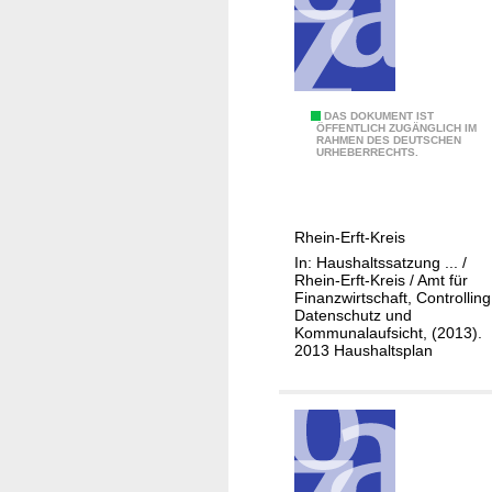
r
n
h
g
e
s
i
a
t
0
DAS DOKUMENT IST
m
ÖFFENTLICH ZUGÄNGLICH IM
RAHMEN DES DEUTSCHEN
1
t
URHEBERRECHTS.
-
1
1
Rhein-Erft-Kreis
1
In: Haushaltssatzung ... /
-
Rhein-Erft-Kreis / Amt für
0
Finanzwirtschaft, Controlling
Datenschutz und
6
Kommunalaufsicht, (2013).
P
2013 Haushaltsplan
e
r
s
o
n