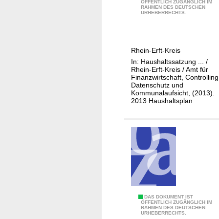
a
U
ÖFFENTLICH ZUGÄNGLICH IM
RAHMEN DES DEUTSCHEN
1
n
I
URHEBERRECHTS.
-
a
V
1
g
/
1
e
E
Rhein-Erft-Kreis
1
m
D
In: Haushaltssatzung ... /
-
e
V
Rhein-Erft-Kreis / Amt für
1
Finanzwirtschaft, Controlling
n
Datenschutz und
2
t
Kommunalaufsicht, (2013).
O
2013 Haushaltsplan
r
g
a
n
i
s
a
t
0
DAS DOKUMENT IST
i
ÖFFENTLICH ZUGÄNGLICH IM
RAHMEN DES DEUTSCHEN
1
o
URHEBERRECHTS.