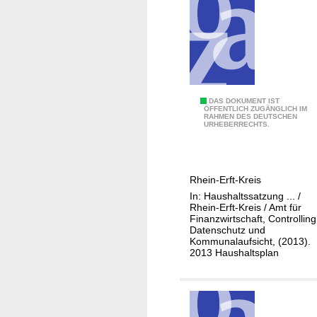
e
d
n
M
s
a
c
n
h
n
u
0
DAS DOKUMENT IST
t
ÖFFENTLICH ZUGÄNGLICH IM
RAHMEN DES DEUTSCHEN
1
z
URHEBERRECHTS.
-
u
1
n
1
d
Rhein-Erft-Kreis
1
I
In: Haushaltssatzung ... /
-
T
Rhein-Erft-Kreis / Amt für
0
Finanzwirtschaft, Controlling
-
Datenschutz und
5
S
Kommunalaufsicht, (2013).
P
i
2013 Haushaltsplan
r
c
ü
h
f
e
u