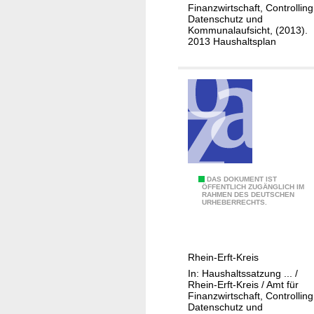
0
Finanzwirtschaft, Controlling
Datenschutz und
1
Kommunalaufsicht, (2013).
V
2013 Haushaltsplan
e
r
w
a
l
t
u
n
0
DAS DOKUMENT IST
g
ÖFFENTLICH ZUGÄNGLICH IM
RAHMEN DES DEUTSCHEN
1
s
URHEBERRECHTS.
-
l
1
e
1
i
Rhein-Erft-Kreis
1
t
In: Haushaltssatzung ... /
-
u
Rhein-Erft-Kreis / Amt für
0
Finanzwirtschaft, Controlling
n
Datenschutz und
2