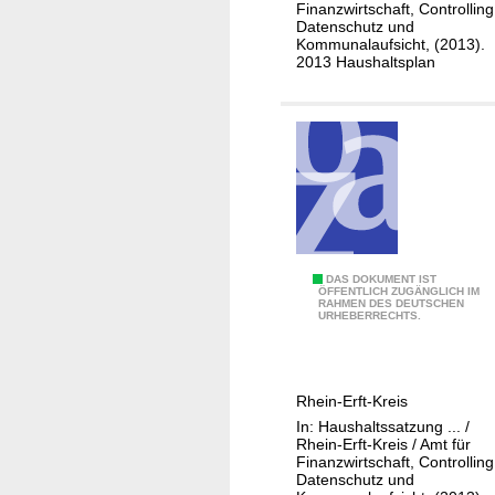
2
Finanzwirtschaft, Controlling
V
Datenschutz und
2
o
Kommunalaufsicht, (2013).
B
l
2013 Haushaltsplan
e
l
t
s
e
t
i
r
l
e
i
c
g
k
u
u
0
DAS DOKUMENT IST
n
n
ÖFFENTLICH ZUGÄNGLICH IM
RAHMEN DES DEUTSCHEN
1
g
g
URHEBERRECHTS.
-
e
1
n
1
Rhein-Erft-Kreis
1
In: Haushaltssatzung ... /
-
Rhein-Erft-Kreis / Amt für
2
Finanzwirtschaft, Controlling
Datenschutz und
3