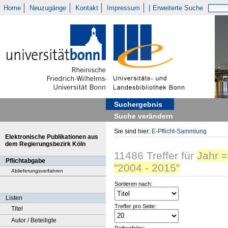
Home
Neuzugänge
Kontakt
Impressum
Erweiterte Suche
Suchergebnis
Suche verändern
Sie sind hier:
E-Pflicht-Sammlung
Elektronische Publikationen aus
dem Regierungsbezirk Köln
11486
Treffer
für
Jahr =
Pflichtabgabe
"2004 - 2015"
Ablieferungsverfahren
Sortieren nach:
Listen
Treffer pro Seite:
Titel
Autor / Beteiligte
Reihenfolge: