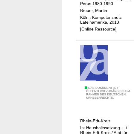
M
Perus 1980-1990
a
Breuer, Martin
s
Köln : Kompetenznetz
Lateinamerika, 2013
a
[Online Ressource]
s
y
l
a
s
A
r
m
a
0
DAS DOKUMENT IST
s
ÖFFENTLICH ZUGÄNGLICH IM
RAHMEN DES DEUTSCHEN
1
URHEBERRECHTS.
!
-
"
1
1
Rhein-Erft-Kreis
1
In: Haushaltssatzung ... /
-
Rhein-Erft-Kreis / Amt für