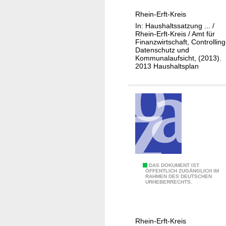
1
c
Rhein-Erft-Kreis
1
k
In: Haushaltssatzung ... /
-
l
Rhein-Erft-Kreis / Amt für
2
Finanzwirtschaft, Controlling
u
Datenschutz und
0
n
Kommunalaufsicht, (2013).
F
g
2013 Haushaltsplan
i
n
a
n
z
m
a
n
0
DAS DOKUMENT IST
a
ÖFFENTLICH ZUGÄNGLICH IM
RAHMEN DES DEUTSCHEN
1
g
URHEBERRECHTS.
-
e
1
m
1
e
Rhein-Erft-Kreis
1