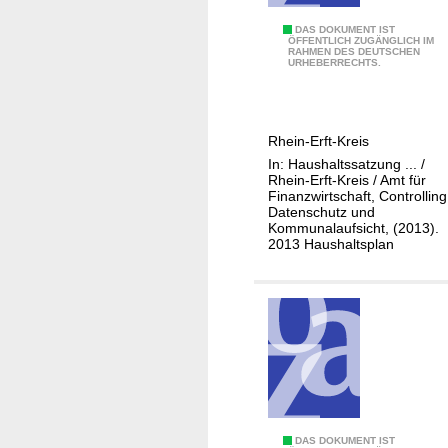
i
0
DAS DOKUMENT IST
o
ÖFFENTLICH ZUGÄNGLICH IM
RAHMEN DES DEUTSCHEN
1
n
URHEBERRECHTS.
-
&
1
K
1
o
Rhein-Erft-Kreis
1
m
In: Haushaltssatzung ... /
-
m
Rhein-Erft-Kreis / Amt für
1
Finanzwirtschaft, Controlling
u
Datenschutz und
1
n
Kommunalaufsicht, (2013).
P
i
2013 Haushaltsplan
e
k
r
a
s
t
o
i
n
o
a
n
l
:
m
T
0
DAS DOKUMENT IST