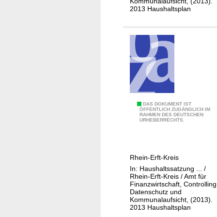
Kommunalaufsicht, (2013).
K
2013 Haushaltsplan
o
m
m
u
n
a
l
a
0
DAS DOKUMENT IST
u
ÖFFENTLICH ZUGÄNGLICH IM
RAHMEN DES DEUTSCHEN
1
f
URHEBERRECHTS.
-
s
1
i
1
c
Rhein-Erft-Kreis
1
h
In: Haushaltssatzung ... /
-
t
Rhein-Erft-Kreis / Amt für
3
Finanzwirtschaft, Controlling
Datenschutz und
0
Kommunalaufsicht, (2013).
R
2013 Haushaltsplan