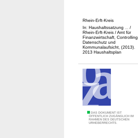
-
n
1
1
Rhein-Erft-Kreis
1
In: Haushaltssatzung ... /
-
Rhein-Erft-Kreis / Amt für
1
Finanzwirtschaft, Controlling
Datenschutz und
3
Kommunalaufsicht, (2013).
P
2013 Haushaltsplan
e
r
s
o
n
a
l
e
0
DAS DOKUMENT IST
n
ÖFFENTLICH ZUGÄNGLICH IM
RAHMEN DES DEUTSCHEN
1
t
URHEBERRECHTS.
-
w
1
i