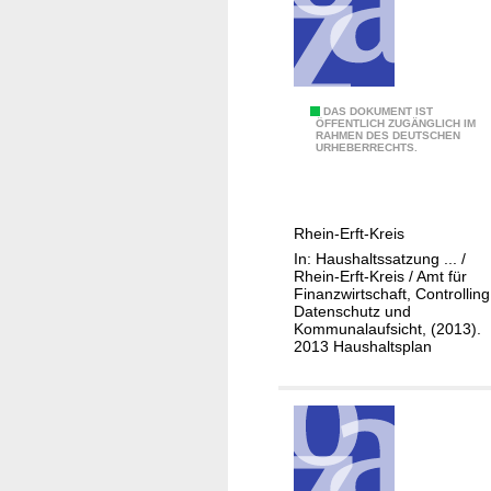
a
m
t
/
0
DAS DOKUMENT IST
S
ÖFFENTLICH ZUGÄNGLICH IM
RAHMEN DES DEUTSCHEN
1
c
URHEBERRECHTS.
-
h
1
u
1
l
Rhein-Erft-Kreis
1
a
In: Haushaltssatzung ... /
-
u
Rhein-Erft-Kreis / Amt für
6
Finanzwirtschaft, Controlling
f
Datenschutz und
0
s
Kommunalaufsicht, (2013).
G
i
2013 Haushaltsplan
e
c
b
h
ä
t
u
d