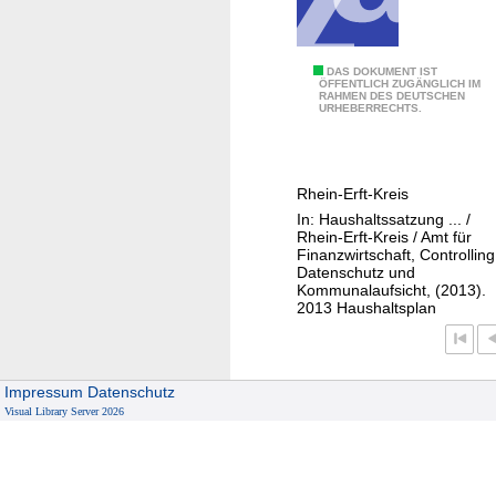
e
-
u
0
DAS DOKUMENT IST
n
ÖFFENTLICH ZUGÄNGLICH IM
RAHMEN DES DEUTSCHEN
2
d
URHEBERRECHTS.
-
F
1
l
2
ä
Rhein-Erft-Kreis
1
c
In: Haushaltssatzung ... /
-
h
Rhein-Erft-Kreis / Amt für
0
Finanzwirtschaft, Controlling
e
Datenschutz und
1
n
Kommunalaufsicht, (2013).
W
m
2013 Haushaltsplan
a
a
h
n
l
a
Impressum
Datenschutz
e
g
Visual Library Server 2026
n
e
u
m
n
e