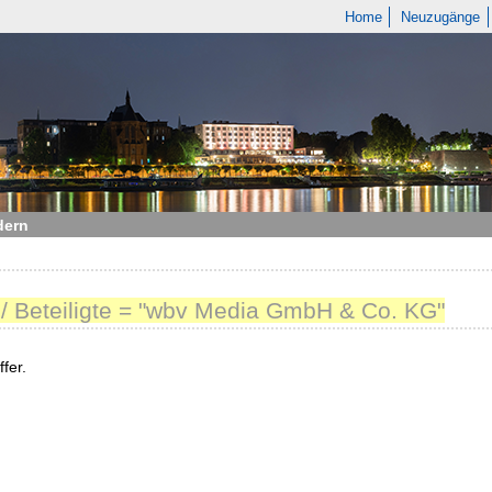
Home
Neuzugänge
dern
 / Beteiligte = "wbv Media GmbH & Co. KG"
fer.