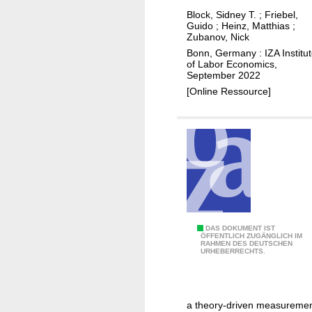
o
.
e
Block, Sidney T.
;
Friebel,
r
o
r
Guido
;
Heinz, Matthias
;
m
v
y
Zubanov, Nick
a
e
s
Bonn, Germany : IZA Institu
n
of Labor Economics,
r
h
September 2022
c
t
o
[Online Ressource]
e
h
p
:
e
p
a
p
i
l
a
n
o
s
g
n
t
a
g
h
s
-
a
a
t
l
s
P
DAS DOKUMENT IST
ÖFFENTLICH ZUGÄNGLICH IM
e
f
t
RAHMEN DES DEUTSCHEN
e
URHEBERRECHTS.
r
-
r
r
m
c
a
f
f
e
t
o
i
n
a theory-driven measureme
e
r