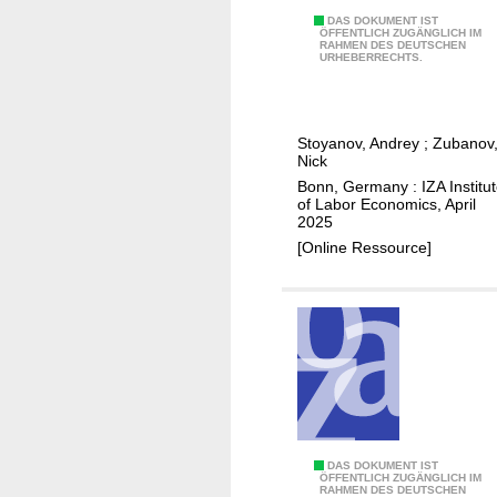
n
c
E
DAS DOKUMENT IST
ÖFFENTLICH ZUGÄNGLICH IM
e
e
RAHMEN DES DEUTSCHEN
x
URHEBERRECHTS.
r
d
p
B
d
o
ä
o
s
Stoyanov, Andrey
;
Zubanov
c
w
u
Nick
k
n
r
Bonn, Germany : IZA Institu
e
s
e
of Labor Economics, April
r
2025
i
t
e
[Online Ressource]
z
o
i
i
r
k
n
e
e
g
g
t
o
u
t
n
l
e
w
a
l
o
t
e
r
i
I
DAS DOKUMENT IST
r
ÖFFENTLICH ZUGÄNGLICH IM
k
o
RAHMEN DES DEUTSCHEN