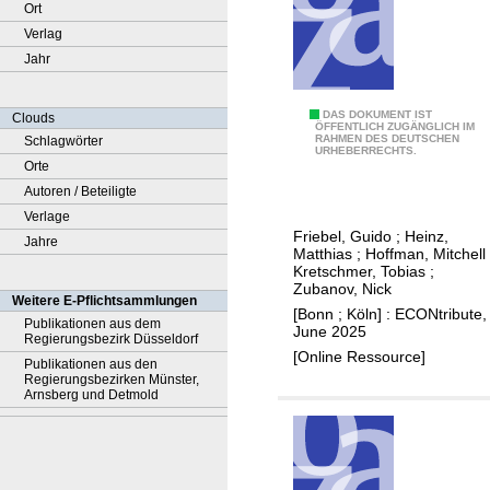
Ort
Verlag
Jahr
B
DAS DOKUMENT IST
Clouds
ÖFFENTLICH ZUGÄNGLICH IM
RAHMEN DES DEUTSCHEN
Schlagwörter
ü
URHEBERRECHTS.
Orte
r
Autoren / Beteiligte
o
Verlage
k
Friebel, Guido
;
Heinz,
Jahre
r
Matthias
;
Hoffman, Mitchell
a
Kretschmer, Tobias
;
Zubanov, Nick
t
Weitere E-Pflichtsammlungen
[Bonn ; Köln] : ECONtribute,
i
Publikationen aus dem
June 2025
Regierungsbezirk Düsseldorf
e
[Online Ressource]
Publikationen aus den
a
Regierungsbezirken Münster,
b
Arnsberg und Detmold
b
a
u