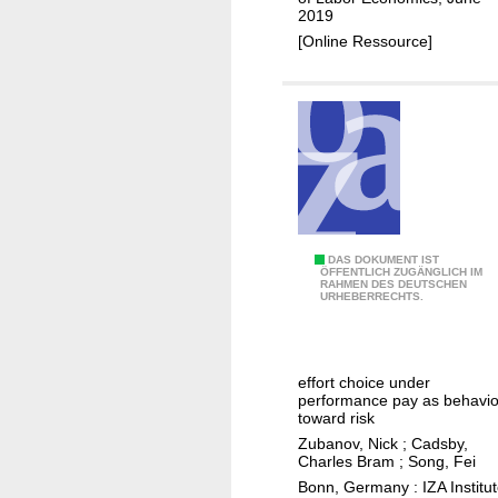
v
2019
p
e
[Online Ressource]
l
r
e
m
e
n
t
a
r
i
T
DAS DOKUMENT IST
ÖFFENTLICH ZUGÄNGLICH IM
t
RAHMEN DES DEUTSCHEN
h
URHEBERRECHTS.
y
e
i
"
n
s
p
effort choice under
a
performance pay as behavio
r
l
toward risk
o
e
Zubanov, Nick
;
Cadsby,
d
Charles Bram
;
Song, Fei
s
u
Bonn, Germany : IZA Institu
a