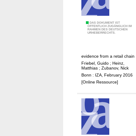
:
w
a
s
T
DAS DOKUMENT IST
ÖFFENTLICH ZUGÄNGLICH IM
D
RAHMEN DES DEUTSCHEN
h
URHEBERRECHTS.
e
e
u
e
t
f
evidence from a retail chain
s
f
Friebel, Guido
;
Heinz,
c
e
Matthias
;
Zubanov, Nick
h
c
Bonn : IZA, February 2016
l
t
[Online Ressource]
a
o
n
f
d
a
v
n
o
n
n
o
e
u
i
n