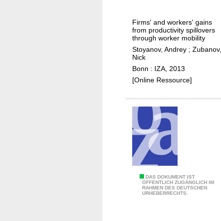
e
n
:
y
n
e
Firms' and workers' gains
o
e
v
from productivity spillovers
n
through worker mobility
l
i
t
Stoyanov, Andrey
;
Zubanov
t
d
Nick
h
u
e
Bonn : IZA, 2013
e
r
n
[Online Ressource]
t
n
c
a
o
e
b
v
f
l
e
r
e
r
o
?
a
m
n
t
d
h
p
e
M
DAS DOKUMENT IST
ÖFFENTLICH ZUGÄNGLICH IM
e
U
RAHMEN DES DEUTSCHEN
y
URHEBERRECHTS.
r
.
s
f
S
t