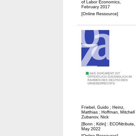
of Labor Economics,
c
g
February 2017
t
e
[Online Ressource]
i
n
o
t
n
"
t
p
e
r
c
o
h
b
n
l
o
W
DAS DOKUMENT IST
e
ÖFFENTLICH ZUGÄNGLICH IM
l
RAHMEN DES DEUTSCHEN
h
m
URHEBERRECHTS.
o
a
g
t
y
d
:
Friebel, Guido
;
Heinz,
o
Matthias
;
Hoffman, Mitchell
n
e
Zubanov, Nick
e
m
[Bonn ; Köln] : ECONtribute,
w
May 2022
p
e
[Online Ressource]