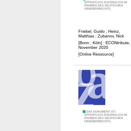
M
y
ÖFFENTLICH ZUGÄNGLICH IM
RAHMEN DES DEUTSCHEN
i
i
URHEBERRECHTS.
d
n
d
l
l
o
Friebel, Guido
;
Heinz,
e
c
Matthias
;
Zubanov, Nick
m
a
[Bonn ; Köln] : ECONtribute,
a
l
November 2020
n
l
[Online Ressource]
a
a
g
b
e
o
r
r
s
m
,
a
p
r
e
k
M
DAS DOKUMENT IST
r
e
ÖFFENTLICH ZUGÄNGLICH IM
RAHMEN DES DEUTSCHEN
o
s
t
URHEBERRECHTS.
n
o
s