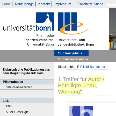
Home
Neuzugänge
Kontakt
Impressum
Erweiterte Suche
Suchergebnis
Suche verändern
Sie sind hier:
E-Pflicht-Sammlung
Elektronische Publikationen aus
dem Regierungsbezirk Köln
1
Treffer
für
Autor /
Pflichtabgabe
Beteiligte = "Xu,
Ablieferungsverfahren
Weineng"
Listen
Titel
Autor / Beteiligte