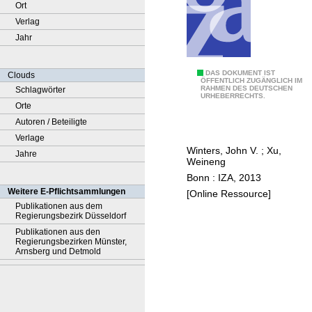
Ort
Verlag
Jahr
G
DAS DOKUMENT IST
Clouds
ÖFFENTLICH ZUGÄNGLICH IM
RAHMEN DES DEUTSCHEN
Schlagwörter
e
URHEBERRECHTS.
Orte
o
Autoren / Beteiligte
g
Verlage
r
Winters, John V.
;
Xu,
Jahre
a
Weineng
p
Bonn : IZA, 2013
h
Weitere E-Pflichtsammlungen
[Online Ressource]
i
Publikationen aus dem
Regierungsbezirk Düsseldorf
c
Publikationen aus den
d
Regierungsbezirken Münster,
i
Arnsberg und Detmold
f
f
e